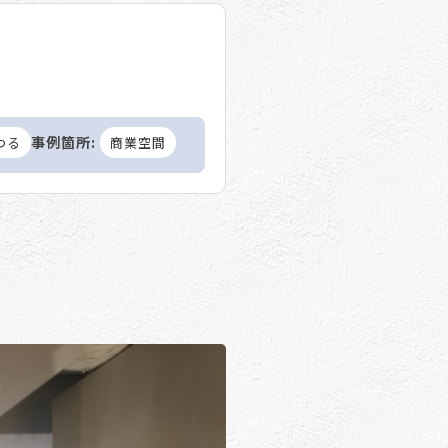
事例箇所:
つる
商業空間