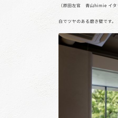
（原田左官 青山himie イ
白でツヤのある磨き壁です。