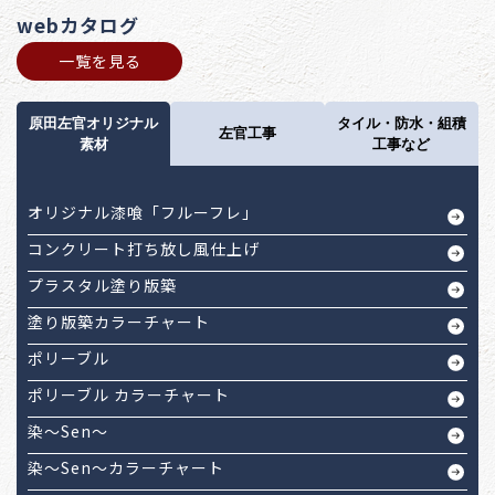
webカタログ
一覧を見る
原田左官オリジナル
タイル・防水・組積
左官工事
素材
工事など
オリジナル漆喰「フルーフレ」
コンクリート打ち放し風仕上げ
プラスタル塗り版築
塗り版築カラーチャート
ポリーブル
ポリーブル カラーチャート
染～Sen～
染～Sen～カラーチャート