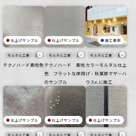
仕上げサンプル
仕上げサンプル
施工事例
›
›
›
モルタル工事
灰
床
モルタル工事
白
床
モルタル工事
暖色
壁
テクノハード素地色
テクノハード 素地
カラーモルタル仕上
色 フラットな床用
げ - 秋葉原マザーハ
のサンプル
ウスe.に施工
仕上げサンプル
仕上げサンプル
仕上げサンプル
›
›
›
モルタル工事
灰
壁
モルタル工事
床
黒
壁
モルタル工事
灰
壁