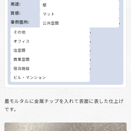
用途:
壁
質感:
マット
事例箇所:
,
公共空間
,
その他
,
オフィス
,
住空間
,
商業空間
,
宿泊施設
ビル・マンション
墨モルタルに金属チップを入れて表面に表した仕上げ
です。