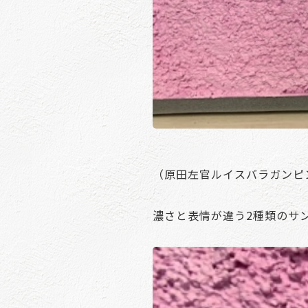
（原田左官ルイスバラガンピ
濃さと表情が違う2種類のサ