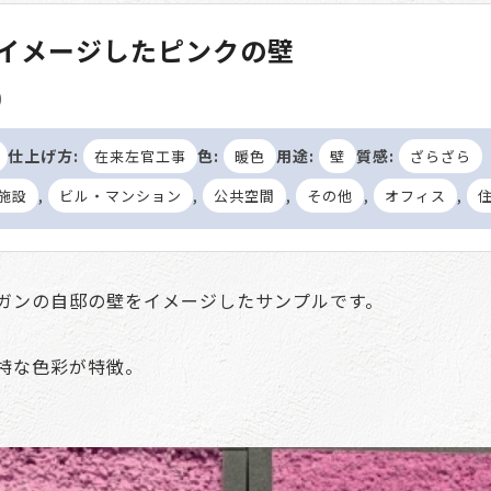
イメージしたピンクの壁
)
仕上げ方:
色:
用途:
質感:
在来左官工事
暖色
壁
ざらざら
,
,
,
,
,
施設
ビル・マンション
公共空間
その他
オフィス
ガンの自邸の壁をイメージしたサンプルです。
特な色彩が特徴。