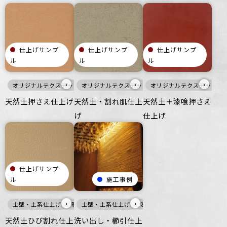
仕上げサンプ
仕上げサンプ
仕上げサンプ
ル
ル
ル
›
›
›
オリジナルテクスチャ・特殊左官
オリジナルテクスチャ・特殊左官
土壁・土系仕上げ
オリジナルテクスチャ・特
在来左官工事
土壁・土系仕上
暖
天然土押さえ仕上げ
天然土・割れ肌仕上
天然土＋漆喰押さえ
げ
仕上げ
仕上げサンプ
ル
施工事例
›
›
土壁・土系仕上げ
暖色
土壁・土系仕上げ
壁
ざらざら
洗い出し仕上げ
ビル・マンション
在来左官工
公共空
天然土ひび割れ仕上
洗い出し・櫛引仕上