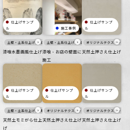
仕上げサンプ
仕上げサンプ
ル
施工事例
ル
›
›
›
土壁・土系仕上げ
白
土壁・土系仕上げ
灰
壁
マット
白
その他
オリジナルテクスチャ・特
壁
マット
オフィス
商業空間
住空
漆喰水墨画風仕上げ
漆喰 - お店の壁面に
天然土押さえ仕上げ
施工
仕上げサンプ
仕上げサンプ
仕上げサンプ
ル
ル
ル
›
›
›
土壁・土系仕上げ
暖色
オリジナルテクスチャ・特殊左官
壁
ざらざら
商業空間
オリジナルテクスチャ・特
宿泊施設
土壁・土系仕上
ビル
天然土モミがら仕上
天然土押さえ仕上げ
天然土押さえ仕上げ
げ