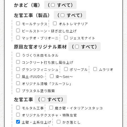
かまど（竈）
（
すべて
）
左官工事（製品）
（
すべて
）
モールテックス
オルトレマテリア
ビールストーン・研ぎ出し仕上げ
マッテオ・ブリオーニ
ジェスモナイト
原田左官オリジナル素材
（
すべて
）
うづくり木目モルタル
コンクリート打ち放し風仕上げ
グランツフィニッシュ
ポリーブル
ムラリオ
風土-FUUDO-
染～Sen～
オリジナル漆喰「フルーフレ」
プラスタル塗り版築
左官工事
（
すべて
）
モルタル工事
磨き壁・イタリアンスタッコ
オリジナルテクスチャ・特殊左官
土壁・土系仕上げ
かき落とし