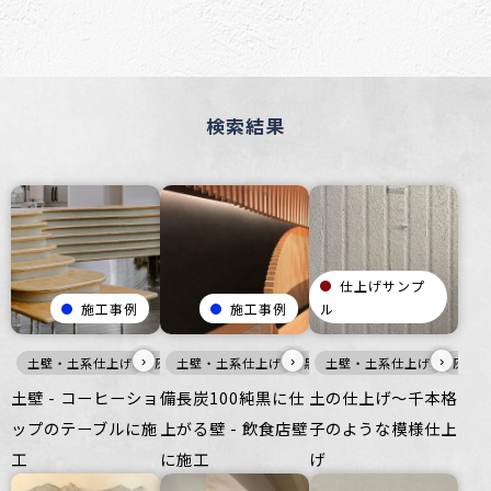
検索結果
仕上げサンプ
施工事例
施工事例
ル
›
›
›
土壁・土系仕上げ
灰
土壁・土系仕上げ
家具・什器
ざらざら
黒
土壁・土系仕上げ
壁
商業空間
ざらざら
商業空
灰
土壁 - コーヒーショ
備長炭100純黒に仕
土の仕上げ～千本格
ップのテーブルに施
上がる壁 - 飲食店壁
子のような模様仕上
工
に施工
げ