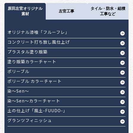
原田左官オリジナル
タイル・防水・組積
左官工事
素材
工事など
オリジナル漆喰「フルーフレ」
コンクリート打ち放し風仕上げ
プラスタル塗り版築
塗り版築カラーチャート
ポリーブル
ポリーブル カラーチャート
染～Sen～
染～Sen～カラーチャート
土の仕上げ「風土-FUUDO-」
グランツフィニッシュ