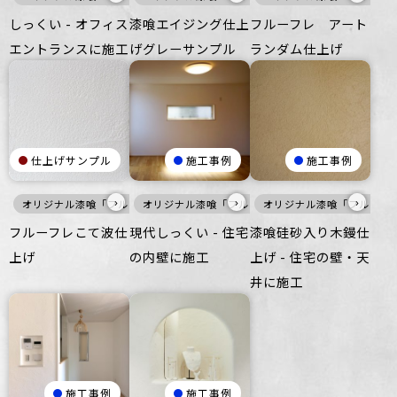
しっくい - オフィス
漆喰エイジング仕上
フルーフレ アート
エントランスに施工
げグレーサンプル
ランダム仕上げ
仕上げサンプル
施工事例
施工事例
›
›
›
オリジナル漆喰「フルーフレ」
オリジナル漆喰「フルーフレ」
白
壁
オリジナル漆喰「フルーフ
白
壁
フルーフレこて波仕
現代しっくい - 住宅
漆喰硅砂入り木鏝仕
上げ
の内壁に施工
上げ - 住宅の壁・天
井に施工
施工事例
施工事例