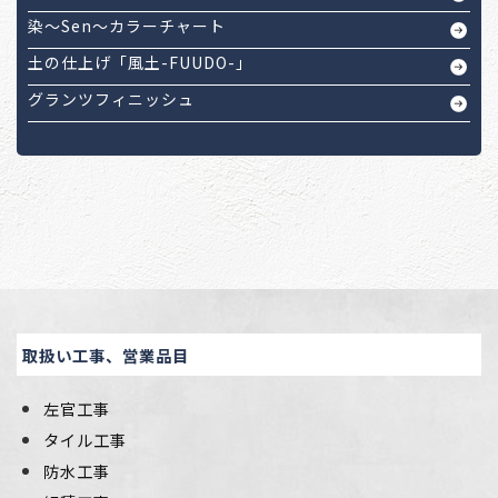
染～Sen～カラーチャート
土の仕上げ「風土-FUUDO-」
グランツフィニッシュ
取扱い工事、営業品目
左官工事
タイル工事
防水工事