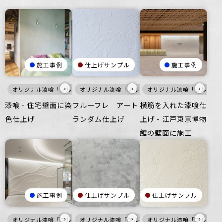
施工事例
仕上げサンプル
施工事例
›
›
›
オリジナル漆喰「フルーフレ」
オリジナル漆喰「フルーフレ」
白
壁
オリジナル漆喰「フルーフ
寒色
壁
漆喰 - 住宅壁面に染
フルーフレ アート
横筋を入れた漆喰仕
色仕上げ
ランダム仕上げ
上げ - 江戸東京博物
館の壁面に施工
施工事例
仕上げサンプル
仕上げサンプル
›
›
›
オリジナル漆喰「フルーフレ」
オリジナル漆喰「フルーフレ」
白
壁
オリジナル漆喰「フルーフ
灰
壁