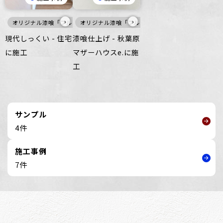
›
›
オリジナル漆喰「フルーフレ」
オリジナル漆喰「フルーフレ」
白
壁
白
壁
現代しっくい - 住宅
漆喰仕上げ - 秋葉原
に施工
マザーハウスe.に施
工
サンプル
4件
施工事例
7件