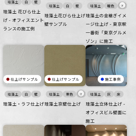
珪藻土
白
壁
›
珪藻土
白
壁
珪藻土
暖色
壁
珪藻土 花びら仕上
珪藻土花びら仕上げ
珪藻土の金継ぎイメ
げ - オフィスエント
壁サンプル
ージ仕上げ - 東京駅
ランスの施工例
一番街「東京グルメ
ゾン」に施工
仕上げサンプル
仕上げサンプル
施工事例
›
珪藻土
白
壁
珪藻土
寒色
壁
珪藻土
灰
床
珪藻土・ラフ仕上げ
珪藻土京壁仕上げ
珪藻土立体仕上げ -
オフィスビル壁面に
施工