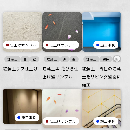
仕上げサンプル
仕上げサンプル
施工事例
›
珪藻土
白
壁
珪藻土
黒
壁
珪藻土
寒色
壁
珪藻土ラフ仕上げ
珪藻土黒 花びら仕
珪藻土 - 青色の珪藻
上げ壁サンプル
土をリビング壁面に
施工
施工事例
仕上げサンプル
施工事例