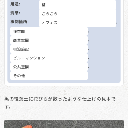
用途:
壁
質感:
ざらざら
事例箇所:
,
オフィス
,
住空間
,
商業空間
,
宿泊施設
,
ビル・マンション
,
公共空間
その他
黒の珪藻土に花びらが散ったような仕上げの見本で
す。