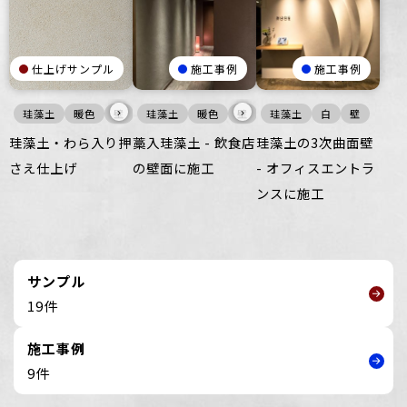
仕上げサンプル
施工事例
施工事例
›
›
珪藻土
暖色
壁
珪藻土
暖色
壁
珪藻土
白
壁
珪藻土・わら入り押
藁入珪藻土 - 飲食店
珪藻土の3次曲面壁
さえ仕上げ
の壁面に施工
- オフィスエントラ
ンスに施工
サンプル
19件
施工事例
9件