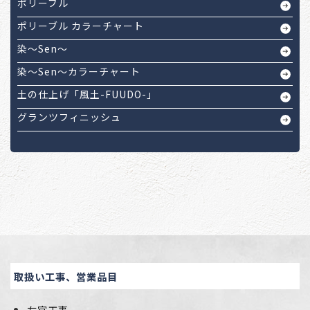
ポリーブル
ポリーブル カラーチャート
染～Sen～
染～Sen～カラーチャート
土の仕上げ「風土-FUUDO-」
グランツフィニッシュ
取扱い工事、営業品目
左官工事