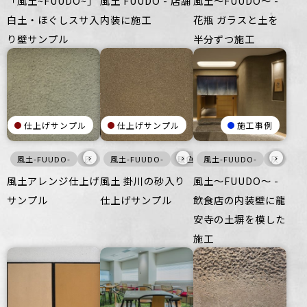
「風土~FUUDO~」
風土 FUUDO - 店舗
風土〜FUUDO〜 -
白土・ほぐしスサ入
内装に施工
花瓶 ガラスと土を
り壁サンプル
半分ずつ施工
仕上げサンプル
仕上げサンプル
施工事例
›
›
›
風土-FUUDO-
灰
床
風土-FUUDO-
壁
暖色
風土-FUUDO-
壁
床
灰
壁
風土アレンジ仕上げ
風土 掛川の砂入り
風土～FUUDO～ -
サンプル
仕上げサンプル
飲食店の内装壁に龍
安寺の土塀を模した
施工