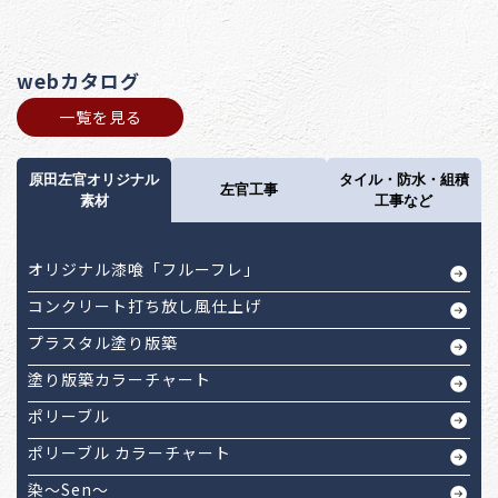
webカタログ
一覧を見る
原田左官オリジナル
タイル・防水・組積
左官工事
素材
工事など
オリジナル漆喰「フルーフレ」
コンクリート打ち放し風仕上げ
プラスタル塗り版築
塗り版築カラーチャート
ポリーブル
ポリーブル カラーチャート
染～Sen～