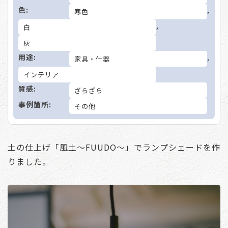
色:
,
寒色
,
白
灰
用途:
,
家具・什器
インテリア
質感:
ざらざら
事例箇所:
その他
土の仕上げ「風土〜FUUDO〜」でランプシェードを作
りました。