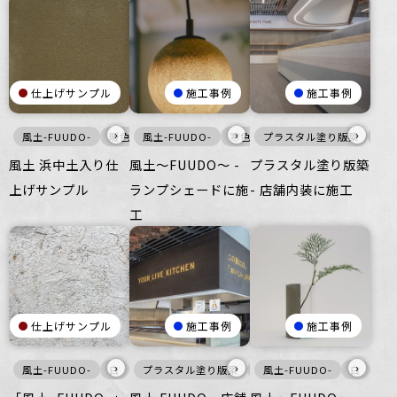
仕上げサンプル
施工事例
施工事例
›
›
›
風土-FUUDO-
暖色
風土-FUUDO-
壁
床
寒色
プラスタル塗り版築
白
灰
家具・什器
風土
風土 浜中土入り仕
風土〜FUUDO〜 -
プラスタル塗り版築
上げサンプル
ランプシェードに施
- 店舗内装に施工
工
仕上げサンプル
施工事例
施工事例
›
›
›
風土-FUUDO-
白
壁
プラスタル塗り版築
風土-FUUDO-
風土-FUUDO-
黒
白
暖色
黒