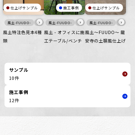
仕上げサンプル
施工事例
仕上げサンプル
›
›
›
風土-FUUDO-
白
暖色
風土-FUUDO-
壁
床
灰
家具・什器
風土-FUUDO-
灰
壁
風土特注色見本4種
風土 - オフィスに施
風土～FUUDO～ 龍
類
工テーブル/ベンチ
安寺の土塀風仕上げ
サンプル
10件
施工事例
12件