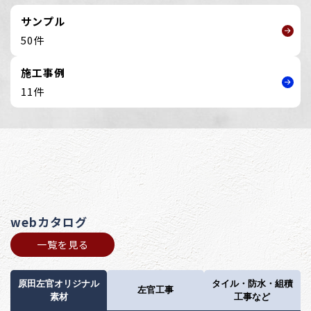
サンプル
50件
施工事例
11件
webカタログ
一覧を見る
原田左官オリジナル
タイル・防水・組積
左官工事
素材
工事など