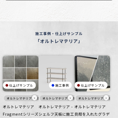
施工事例・仕上げサンプル
「オルトレマテリア」
仕上げサンプル
施工事例
仕上げサンプル
›
›
›
オルトレマテリア
黒
オルトレマテリア
メタル
壁
家具・什器
家具・什器
オルトレマテリア
インテリア
灰
オルトレマテリア
オルトレマテリア -
オルトレマテリア
Fragmentシリーズ
シェルフ天板に施工
貝殻を入れたグラデ