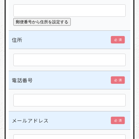
住所
必 須
電話番号
必 須
メールアドレス
必 須