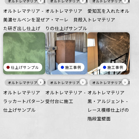
›
›
›
オルトレマテリア
白
オルトレマテリア
家具・什器
壁
オルトレマテリア
暖色
オルトレマテリア -
オルトレマテリア
愛知瓦を入れたオル
美濃セルベンを混ぜ
ア・マーレ 貝殻入
トレマテリア
た研ぎ出し仕上げ
りの仕上げサンプル
仕上げサンプル
施工事例
施工事例
›
›
›
オルトレマテリア
寒色
オルトレマテリア
壁
床
家具・什器
メタル
オルトレマテリア
家具・什器
黒
オルトレマテリア
オルトレマテリア -
オルトレマテリア
ラッカートパターン
受付台に施工
黒・アルジェント -
仕上げサンプル
レース模様仕上げの
階段室壁面