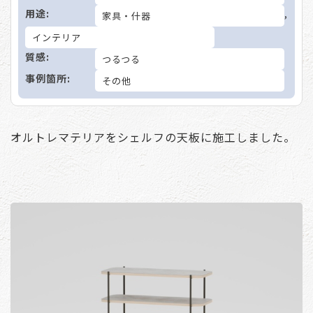
用途:
,
家具・什器
インテリア
質感:
つるつる
事例箇所:
その他
オルトレマテリアをシェルフの天板に施工しました。