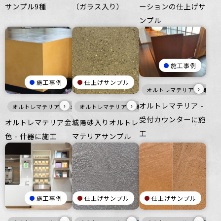
サンプル9種
（ガラス入り）
ーションの仕上げサ
ンプル
施工事例
施工事例
仕上げサンプル
›
オルトレマテリア
暖色
オルトレマテリア -
›
›
オルトレマテリア
メタル
オルトレマテリア
家具・什器
暖色
壁
床
家具・什器
受付カウンターに施
オルトレマテリア金
城陽砂入りオルトレ
工
色 - 什器に施工
マテリアサンプル
施工事例
仕上げサンプル
仕上げサンプル