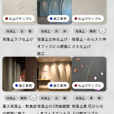
仕上げサンプル
施工事例
仕上げサンプル
›
珪藻土
白
壁
珪藻土
灰
床
珪藻土
暖色
壁
珪藻土ラフ仕上げ
珪藻土立体仕上げ -
珪藻土・わら入り押
オフィスビル壁面に
さえ仕上げ
施工
施工事例
施工事例
仕上げサンプル
›
珪藻土
暖色
壁
珪藻土
白
壁
珪藻土
黒
壁
藁入珪藻土 - 飲食店
珪藻土の3次曲面壁
珪藻土黒 花びら仕
の壁面に施工
- オフィスエントラ
上げ壁サンプル