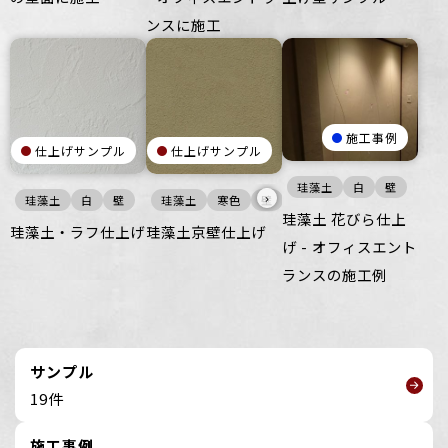
ンスに施工
施工事例
仕上げサンプル
仕上げサンプル
珪藻土
白
壁
›
珪藻土
白
壁
珪藻土
寒色
壁
珪藻土 花びら仕上
珪藻土・ラフ仕上げ
珪藻土京壁仕上げ
げ - オフィスエント
ランスの施工例
サンプル
19件
施工事例