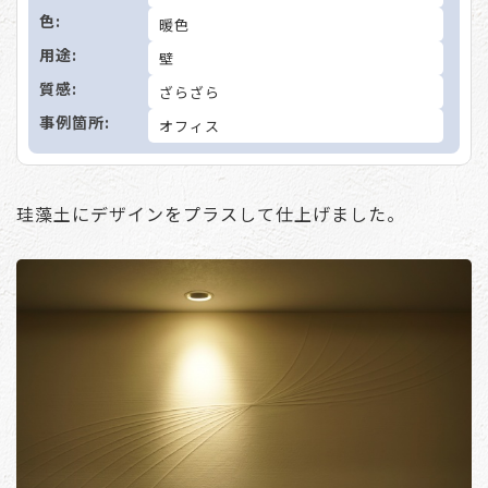
色:
暖色
用途:
壁
質感:
ざらざら
事例箇所:
オフィス
珪藻土にデザインをプラスして仕上げました。