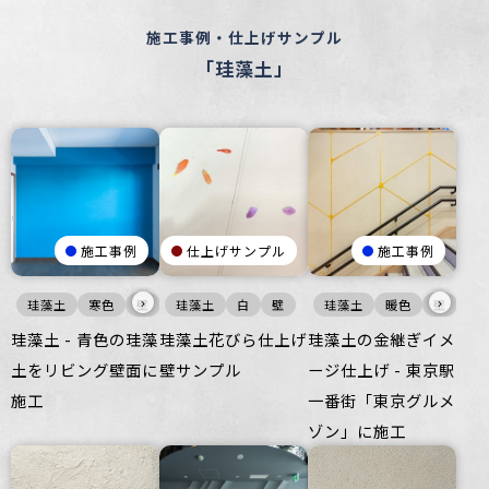
施工事例・仕上げサンプル
「珪藻土」
施工事例
仕上げサンプル
施工事例
›
›
珪藻土
寒色
壁
珪藻土
白
壁
珪藻土
暖色
壁
珪藻土 - 青色の珪藻
珪藻土花びら仕上げ
珪藻土の金継ぎイメ
土をリビング壁面に
壁サンプル
ージ仕上げ - 東京駅
施工
一番街「東京グルメ
ゾン」に施工