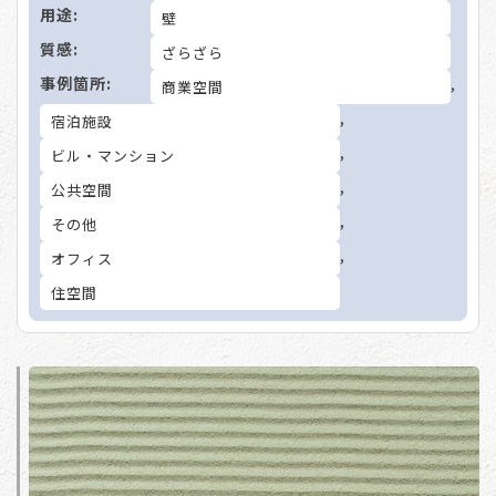
用途:
壁
質感:
ざらざら
事例箇所:
,
商業空間
,
宿泊施設
,
ビル・マンション
,
公共空間
,
その他
,
オフィス
住空間