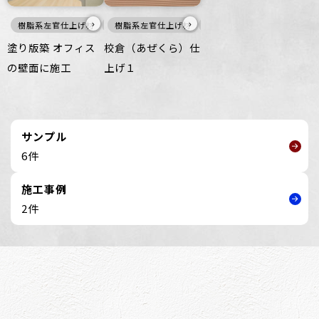
›
›
樹脂系左官仕上げ材
壁
樹脂系左官仕上げ材
暖色
壁
塗り版築 オフィス
校倉（あぜくら）仕
の壁面に施工
上げ１
サンプル
6件
施工事例
2件