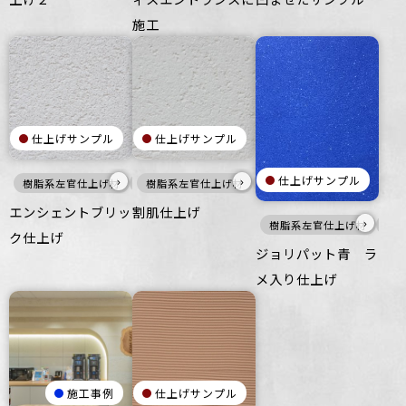
施工
仕上げサンプル
仕上げサンプル
仕上げサンプル
›
›
樹脂系左官仕上げ材
白
樹脂系左官仕上げ材
壁
白
壁
エンシェントブリッ
割肌仕上げ
›
樹脂系左官仕上げ材
寒
ク仕上げ
ジョリパット青 ラ
メ入り仕上げ
施工事例
仕上げサンプル