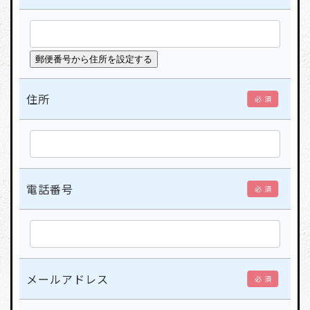
住所
必 須
電話番号
必 須
メールアドレス
必 須