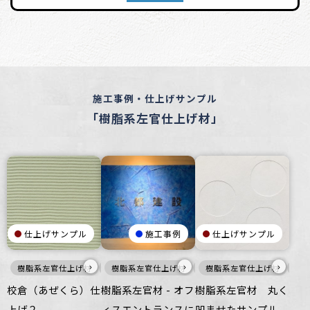
施工事例・仕上げサンプル
「樹脂系左官仕上げ材」
仕上げサンプル
施工事例
仕上げサンプル
›
›
›
樹脂系左官仕上げ材
寒色
樹脂系左官仕上げ材
壁
寒色
樹脂系左官仕上げ材
壁
白
校倉（あぜくら）仕
樹脂系左官材 - オフ
樹脂系左官材 丸く
上げ２
ィスエントランスに
凹ませたサンプル