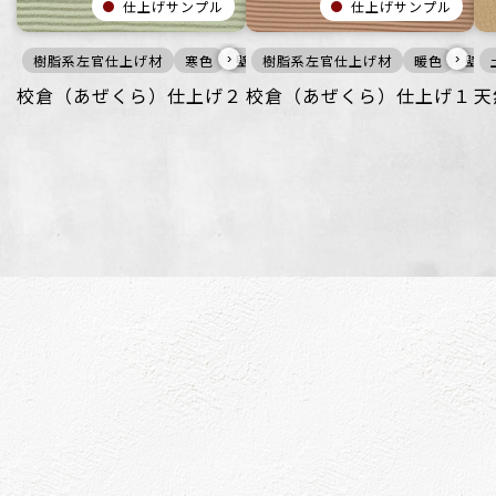
仕上げサンプル
仕上げサンプル
›
›
樹脂系左官仕上げ材
寒色
壁
樹脂系左官仕上げ材
ざらざら
オフィス
暖色
住空間
壁
校倉（あぜくら）仕上げ２
校倉（あぜくら）仕上げ１
天