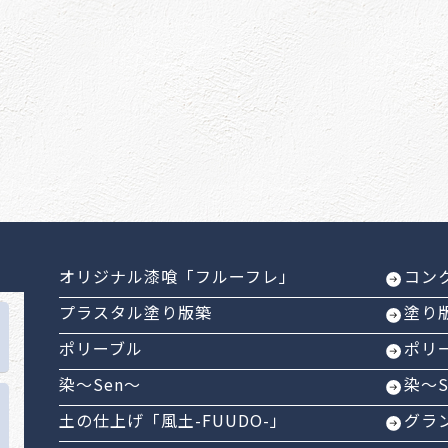
オリジナル漆喰「フルーフレ」
コン
プラスタル塗り版築
塗り
ポリーブル
ポリ
染～Sen～
染～
土の仕上げ「風土-FUUDO-」
グラ