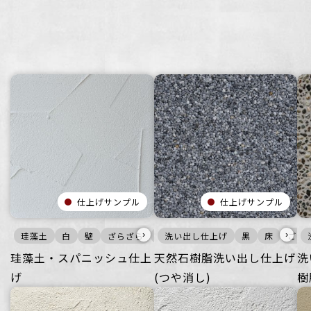
仕上げサンプル
仕上げサンプル
›
›
珪藻土
白
壁
ざらざら
宿泊施設
洗い出し仕上げ
ビル・マンション
黒
床
ごつ
公
珪藻土・スパニッシュ仕上
天然石樹脂洗い出し仕上げ
洗
げ
(つや消し)
樹