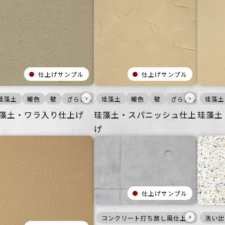
仕上げサンプル
仕上げサンプル
›
›
ル・マンション
業空間
珪藻土
暖色
宿泊施設
壁
公共空間
ビル・マンション
ざらざら
その他
珪藻土
宿泊施設
オフィス
公共空間
暖色
ビル・マンション
壁
その他
ざらざら
オフィス
公共空
珪藻土
公共
藻土・ワラ入り仕上げ
珪藻土・スパニッシュ仕上
珪藻土
げ
仕上げサンプル
›
コンクリート打ち放し風仕上げ
灰
洗い出