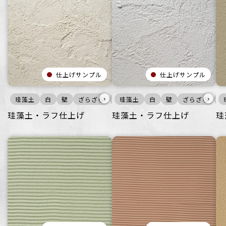
仕上げサンプル
仕上げサンプル
›
›
珪藻土
白
壁
ざらざら
住空間
珪藻土
商業空間
白
壁
宿泊施設
ざらざら
ビ
商
珪藻土・ラフ仕上げ
珪藻土・ラフ仕上げ
珪