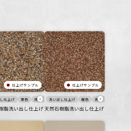
仕上げサンプル
仕上げサンプル
›
›
し仕上げ
業空間
ビル・マンション
オフィス
宿泊施設
寒色
住空間
床
ビル・マンション
商業空間
ごつごつ
洗い出し仕上げ
宿泊施設
オフィス
公共空間
暖色
ビル・マンション
住空間
床
商業空間
ごつごつ
公共
宿
オ
樹脂洗い出し仕上げ
天然石樹脂洗い出し仕上げ