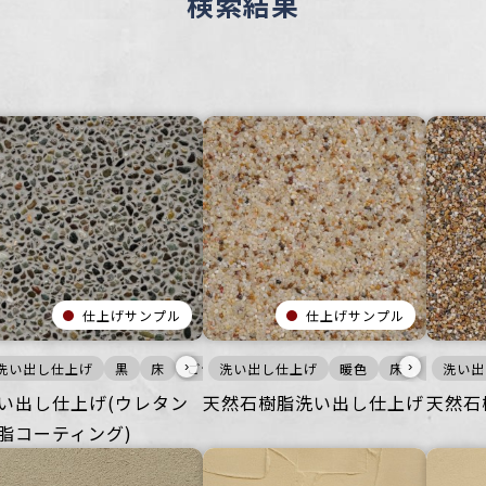
検索結果
仕上げサンプル
仕上げサンプル
›
›
ごつ
共空間
洗い出し仕上げ
公共空間
その他
オフィス
黒
その他
床
オフィス
ごつごつ
住空間
洗い出し仕上げ
商業空間
住空間
その他
商業空間
オフィス
暖色
床
宿泊施設
住空間
ごつごつ
洗い出
商
い出し仕上げ(ウレタン
天然石樹脂洗い出し仕上げ
天然石
脂コーティング)