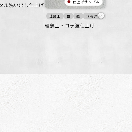
仕上げサンプル
タル洗い出し仕上げ
›
ン
設
ビル・マンション
公共空間
その他
公共空間
珪藻土
その他
白
壁
オフィス
ざらざら
公共空間
珪藻土・コテ波仕上げ