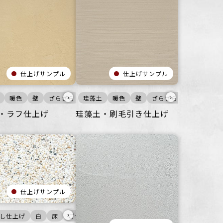
仕上げサンプル
仕上げサンプル
›
›
間
空間
住空間
暖色
その他
その他
壁
オフィス
オフィス
ざらざら
住空間
住空間
珪藻土
その他
商業空間
商業空間
暖色
オフィス
壁
宿泊施設
住空間
ざらざら
商業空間
ビル・マンシ
オフィス
宿
・ラフ仕上げ
珪藻土・刷毛引き仕上げ
仕上げサンプル
›
し仕上げ
壁
ざらざら
白
商業空間
床
ごつごつ
宿泊施設
宿泊施設
ビル・マンション
ビル・マンション
公共空間
公共空
そ