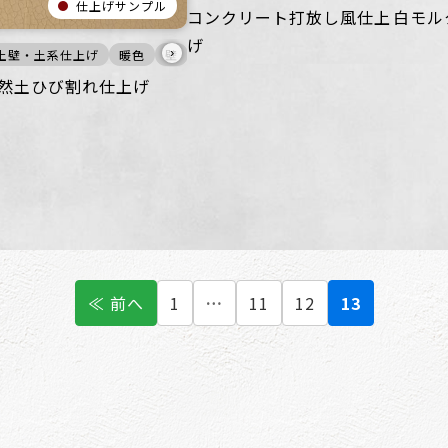
仕上げサンプル
コンクリート打放し風仕上
白モル
げ
›
土壁・土系仕上げ
商業空間
ざらざら
宿泊施設
オフィス
暖色
ビル・マンション
住空間
壁
ざらざら
商業空間
公共空間
住空間
宿泊施設
商業空間
その他
ビル・マンショ
宿泊施
然土ひび割れ仕上げ
≪ 前へ
1
…
11
12
13