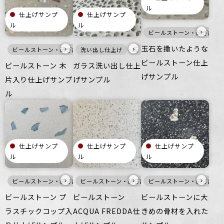
ル
仕上げサンプ
仕上げサンプ
ル
ル
›
ビールストーン・研ぎ出し
玉石を撒いたような
›
›
ビールストーン・研ぎ出し仕上げ
洗い出し仕上げ
暖色
灰
壁
壁
床
床
家具・什器
家具・什器
つるつ
ビールストーン仕上
ビールストーン 木
ガラス洗い出し仕上
げサンプル
片入り仕上げサンプ
げサンプル
ル
仕上げサンプ
仕上げサンプ
仕上げサンプ
ル
ル
ル
›
›
›
ビールストーン・研ぎ出し仕上げ
ビールストーン・研ぎ出し仕上げ
寒色
壁
ビールストーン・研ぎ出し
床
家具・什器
白
壁
つるつ
床
ビールストーン プ
ビールストーン
ビールストーンに大
ラスチックコップ入
ACQUA FREDDA仕
きめの骨材を入れた