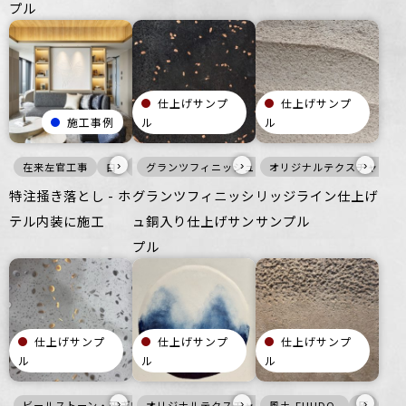
プル
仕上げサンプ
仕上げサンプ
施工事例
ル
ル
›
›
›
在来左官工事
白
壁
グランツフィニッシュ
ざらざら
宿泊施設
オリジナルテクスチャ・特
黒
メタル
壁
床
特注掻き落とし - ホ
グランツフィニッシ
リッジライン仕上げ
テル内装に施工
ュ銅入り仕上げサン
サンプル
プル
仕上げサンプ
仕上げサンプ
仕上げサンプ
ル
ル
ル
›
›
›
ビールストーン・研ぎ出し仕上げ
オリジナルテクスチャ・特殊左官
白
メタル
風土-FUUDO-
壁
床
白
家具・什器
寒色
灰
壁