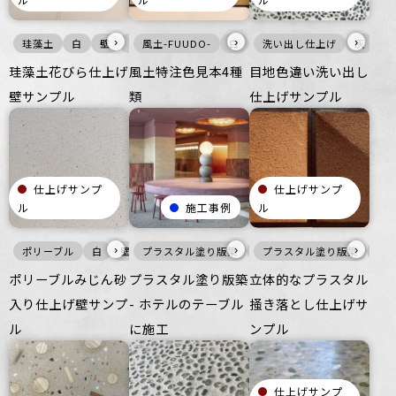
›
›
›
珪藻土
白
壁
ざらざら
風土-FUUDO-
住空間
白
商業空間
暖色
洗い出し仕上げ
壁
宿泊施設
床
ざらざら
灰
ビル・
壁
珪藻土花びら仕上げ
風土特注色見本4種
目地色違い洗い出し
壁サンプル
類
仕上げサンプル
仕上げサンプ
仕上げサンプ
ル
施工事例
ル
›
›
›
ポリーブル
白
壁
プラスタル塗り版築
ざらざら
オフィス
赤
プラスタル塗り版築
住空間
インテリア
商業空間
家具・
暖
宿
ポリーブルみじん砂
プラスタル塗り版築
立体的なプラスタル
入り仕上げ壁サンプ
- ホテルのテーブル
掻き落とし仕上げサ
ル
に施工
ンプル
仕上げサンプ