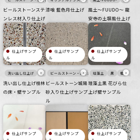
ビールストーンステ
漆喰 藍色月仕上げ
風土～FUUDO～ 龍
ンレス材入り仕上げ
安寺の土塀風仕上げ
仕上げサンプ
仕上げサンプ
仕上げサンプ
ル
ル
ル
›
›
›
洗い出し仕上げ
白
暖色
ビールストーン・研ぎ出し仕上げ
寒色
壁
床
珪藻土
ごつごつ
黒
白
宿泊施設
壁
寒色
ざら
壁
洗い出し仕上げ桂林
ビールストーン城陽
珪藻土黒 花びら仕
の床・壁サンプル
砂入り仕上げサンプ
上げ壁サンプル
ル
仕上げサンプ
仕上げサンプ
仕上げサンプ
ル
ル
ル