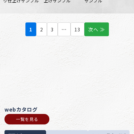
り仕上げサンプル
上げサンプル
サンプル
1
2
3
…
13
次へ ≫
webカタログ
一覧を見る