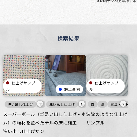
306件
の検索結果
検索結果
仕上げサンプ
仕上げサンプ
ル
施工事例
ル
›
›
›
洗い出し仕上げ
白
壁
洗い出し仕上げ
ざらざら
ごつごつ
灰
寒色
白
公共空間
壁
床
家具・什器
ごつごつ
その他
スーパーボール（ゴ
洗い出し仕上げ - ホ
波紋のような仕上げ
ム）の端材を並べた
テルの床に施工
サンプル
洗い出し仕上げサン