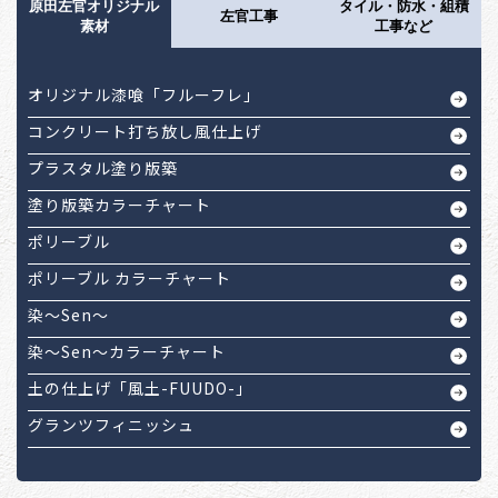
原田左官オリジナル
タイル・防水・組積
左官工事
素材
工事など
オリジナル漆喰「フルーフレ」
コンクリート打ち放し風仕上げ
プラスタル塗り版築
塗り版築カラーチャート
ポリーブル
ポリーブル カラーチャート
染～Sen～
染～Sen～カラーチャート
土の仕上げ「風土-FUUDO-」
グランツフィニッシュ