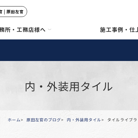
 | 原田左官
務所・工務店様へ
施工事例・仕
内・外装用タイル
ホーム
原田左官のブログ
内・外装用タイル
タイルライブラ