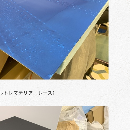
ルトレマテリア レース）