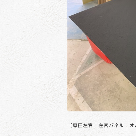
（原田左官 左官パネル オ