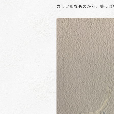
カラフルなものから、葉っぱ