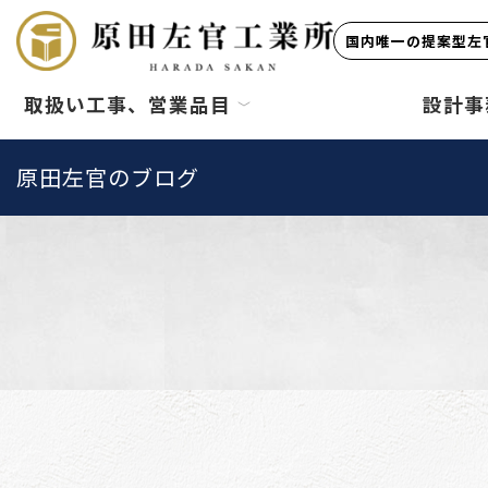
国内唯一の提案型左官
取扱い工事、営業品目
設計事
原田左官のブログ