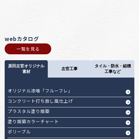
webカタログ
一覧を見る
原田左官オリジナル
タイル・防水・組積
左官工事
素材
工事など
オリジナル漆喰「フルーフレ」
コンクリート打ち放し風仕上げ
プラスタル塗り版築
塗り版築カラーチャート
ポリーブル