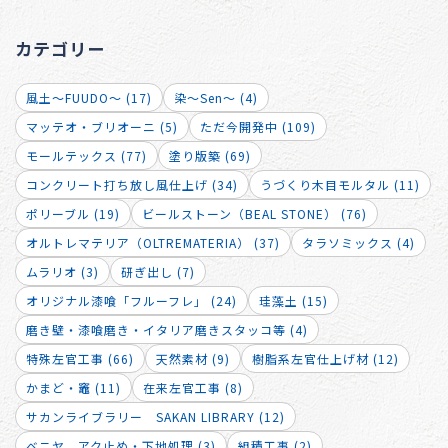
カテゴリー
風土～FUUDO～ (17)
染～Sen～ (4)
マッテオ・ブリオーニ (5)
ただ今開発中 (109)
モールテックス (77)
塗り版築 (69)
コンクリート打ち放し風仕上げ (34)
うづくり木目モルタル (11)
ポリーブル (19)
ビールストーン（BEAL STONE） (76)
オルトレマテリア（OLTREMATERIA） (37)
タラソミックス (4)
ムラリオ (3)
研ぎ出し (7)
オリジナル漆喰「フルーフレ」 (24)
珪藻土 (15)
磨き壁・漆喰磨き・イタリア磨きスタッコ等 (4)
特殊左官工事 (66)
天然素材 (9)
樹脂系左官仕上げ材 (12)
かまど・竈 (11)
在来左官工事 (8)
サカンライブラリー SAKAN LIBRARY (12)
ベニヤ アク止め・下地処理 (3)
組積工事 (2)