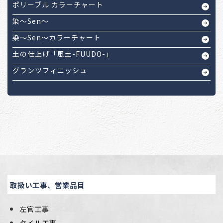
ポリーブル カラーチャート
染～Sen～
染～Sen～カラーチャート
土の仕上げ「風土-FUUDO-」
グランツフィニッシュ
取扱い工事、営業品目
左官工事
タイル工事