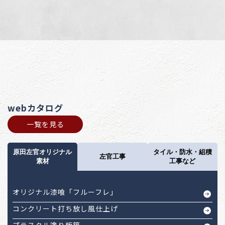
webカタログ
一覧を見る
原田左官オリジナル
タイル・防水・組積
左官工事
素材
工事など
オリジナル漆喰「フルーフレ」
コンクリート打ち放し風仕上げ