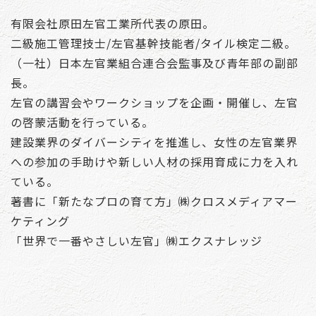
有限会社原田左官工業所代表の原田。
二級施工管理技士/左官基幹技能者/タイル検定二級。
（一社）日本左官業組合連合会監事及び青年部の副部
長。
左官の講習会やワークショップを企画・開催し、左官
の啓蒙活動を行っている。
建設業界のダイバーシティを推進し、女性の左官業界
への参加の手助けや新しい人材の採用育成に力を入れ
ている。
著書に「新たなプロの育て方」㈱クロスメディアマー
ケティング
「世界で一番やさしい左官」㈱エクスナレッジ