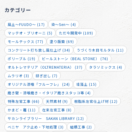
カテゴリー
風土～FUUDO～ (17)
染～Sen～ (4)
マッテオ・ブリオーニ (5)
ただ今開発中 (109)
モールテックス (77)
塗り版築 (69)
コンクリート打ち放し風仕上げ (34)
うづくり木目モルタル (11)
ポリーブル (19)
ビールストーン（BEAL STONE） (76)
オルトレマテリア（OLTREMATERIA） (37)
タラソミックス (4)
ムラリオ (3)
研ぎ出し (7)
オリジナル漆喰「フルーフレ」 (24)
珪藻土 (15)
磨き壁・漆喰磨き・イタリア磨きスタッコ等 (4)
特殊左官工事 (66)
天然素材 (9)
樹脂系左官仕上げ材 (12)
かまど・竈 (11)
在来左官工事 (8)
サカンライブラリー SAKAN LIBRARY (12)
ベニヤ アク止め・下地処理 (3)
組積工事 (2)