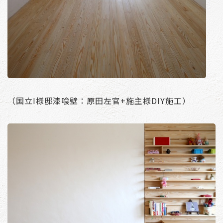
（国立I様邸漆喰壁：原田左官+施主様DIY施工）