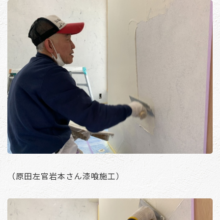
（原田左官岩本さん漆喰施工）