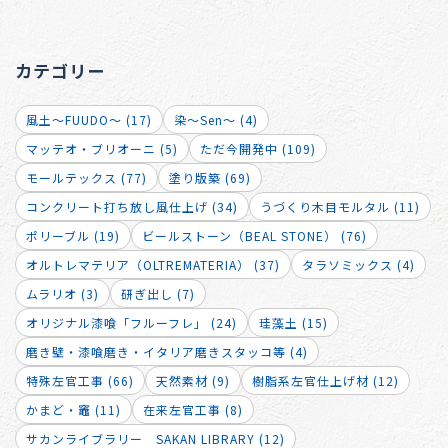
カテゴリー
風土～FUUDO～ (17)
染～Sen～ (4)
マッテオ・ブリオーニ (5)
ただ今開発中 (109)
モールテックス (77)
塗り版築 (69)
コンクリート打ち放し風仕上げ (34)
うづくり木目モルタル (11)
ポリーブル (19)
ビールストーン（BEAL STONE） (76)
オルトレマテリア（OLTREMATERIA） (37)
タラソミックス (4)
ムラリオ (3)
研ぎ出し (7)
オリジナル漆喰「フルーフレ」 (24)
珪藻土 (15)
磨き壁・漆喰磨き・イタリア磨きスタッコ等 (4)
特殊左官工事 (66)
天然素材 (9)
樹脂系左官仕上げ材 (12)
かまど・竈 (11)
在来左官工事 (8)
サカンライブラリー SAKAN LIBRARY (12)