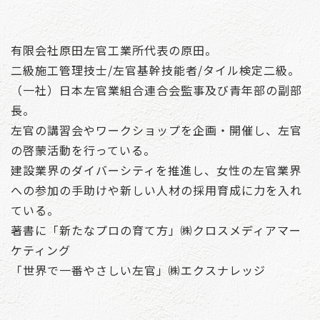
有限会社原田左官工業所代表の原田。
二級施工管理技士/左官基幹技能者/タイル検定二級。
（一社）日本左官業組合連合会監事及び青年部の副部
長。
左官の講習会やワークショップを企画・開催し、左官
の啓蒙活動を行っている。
建設業界のダイバーシティを推進し、女性の左官業界
への参加の手助けや新しい人材の採用育成に力を入れ
ている。
著書に「新たなプロの育て方」㈱クロスメディアマー
ケティング
「世界で一番やさしい左官」㈱エクスナレッジ