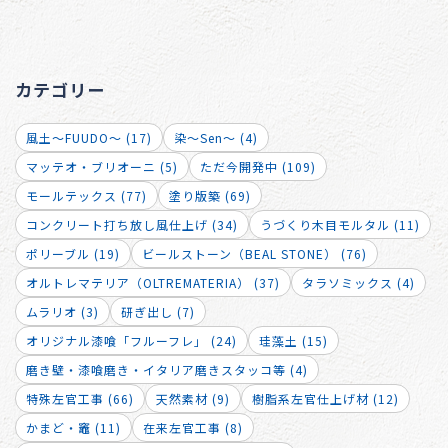
カテゴリー
風土～FUUDO～ (17)
染～Sen～ (4)
マッテオ・ブリオーニ (5)
ただ今開発中 (109)
モールテックス (77)
塗り版築 (69)
コンクリート打ち放し風仕上げ (34)
うづくり木目モルタル (11)
ポリーブル (19)
ビールストーン（BEAL STONE） (76)
オルトレマテリア（OLTREMATERIA） (37)
タラソミックス (4)
ムラリオ (3)
研ぎ出し (7)
オリジナル漆喰「フルーフレ」 (24)
珪藻土 (15)
磨き壁・漆喰磨き・イタリア磨きスタッコ等 (4)
特殊左官工事 (66)
天然素材 (9)
樹脂系左官仕上げ材 (12)
かまど・竈 (11)
在来左官工事 (8)