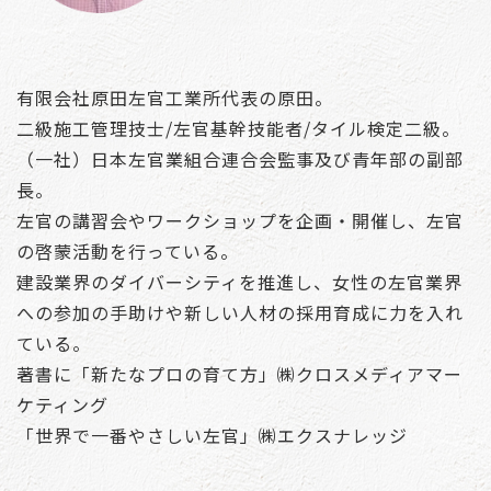
有限会社原田左官工業所代表の原田。
二級施工管理技士/左官基幹技能者/タイル検定二級。
（一社）日本左官業組合連合会監事及び青年部の副部
長。
左官の講習会やワークショップを企画・開催し、左官
の啓蒙活動を行っている。
建設業界のダイバーシティを推進し、女性の左官業界
への参加の手助けや新しい人材の採用育成に力を入れ
ている。
著書に「新たなプロの育て方」㈱クロスメディアマー
ケティング
「世界で一番やさしい左官」㈱エクスナレッジ