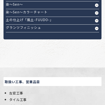
染～Sen～
染～Sen～カラーチャート
土の仕上げ「風土-FUUDO-」
グランツフィニッシュ
取扱い工事、営業品目
左官工事
タイル工事