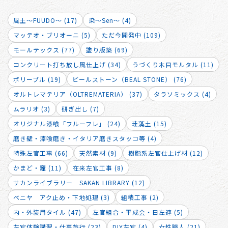
風土～FUUDO～ (17)
染～Sen～ (4)
マッテオ・ブリオーニ (5)
ただ今開発中 (109)
モールテックス (77)
塗り版築 (69)
コンクリート打ち放し風仕上げ (34)
うづくり木目モルタル (11)
ポリーブル (19)
ビールストーン（BEAL STONE） (76)
オルトレマテリア（OLTREMATERIA） (37)
タラソミックス (4)
ムラリオ (3)
研ぎ出し (7)
オリジナル漆喰「フルーフレ」 (24)
珪藻土 (15)
磨き壁・漆喰磨き・イタリア磨きスタッコ等 (4)
特殊左官工事 (66)
天然素材 (9)
樹脂系左官仕上げ材 (12)
かまど・竈 (11)
在来左官工事 (8)
サカンライブラリー SAKAN LIBRARY (12)
ベニヤ アク止め・下地処理 (3)
組積工事 (2)
内・外装用タイル (47)
左官組合・平成会・日左連 (5)
左官体験講習・仕事旅行 (23)
DIY左官 (4)
女性職人 (21)