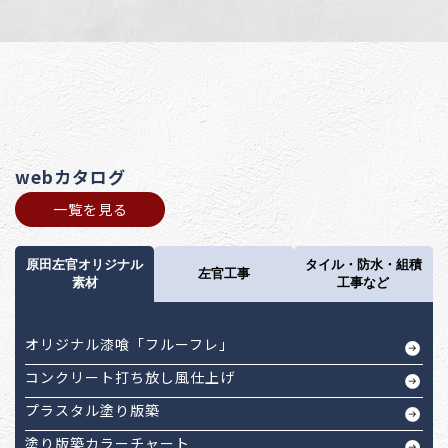
webカタログ
一覧を見る
原田左官オリジナル
タイル・防水・組積
左官工事
素材
工事など
オリジナル漆喰「フルーフレ」
コンクリート打ち放し風仕上げ
プラスタル塗り版築
塗り版築カラーチャート