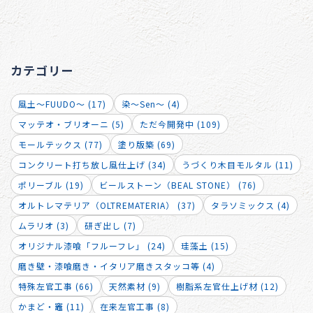
カテゴリー
風土～FUUDO～ (17)
染～Sen～ (4)
マッテオ・ブリオーニ (5)
ただ今開発中 (109)
モールテックス (77)
塗り版築 (69)
コンクリート打ち放し風仕上げ (34)
うづくり木目モルタル (11)
ポリーブル (19)
ビールストーン（BEAL STONE） (76)
オルトレマテリア（OLTREMATERIA） (37)
タラソミックス (4)
ムラリオ (3)
研ぎ出し (7)
オリジナル漆喰「フルーフレ」 (24)
珪藻土 (15)
磨き壁・漆喰磨き・イタリア磨きスタッコ等 (4)
特殊左官工事 (66)
天然素材 (9)
樹脂系左官仕上げ材 (12)
かまど・竈 (11)
在来左官工事 (8)