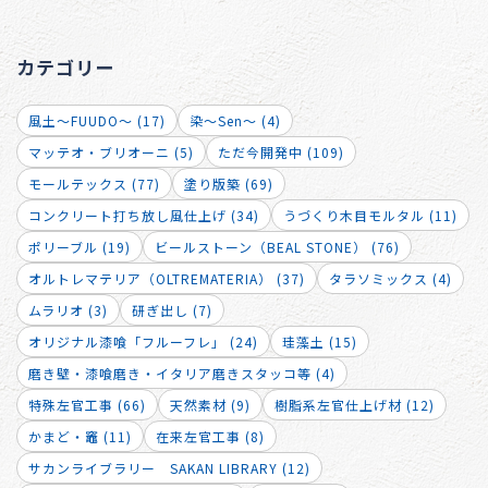
カテゴリー
風土～FUUDO～ (17)
染～Sen～ (4)
マッテオ・ブリオーニ (5)
ただ今開発中 (109)
モールテックス (77)
塗り版築 (69)
コンクリート打ち放し風仕上げ (34)
うづくり木目モルタル (11)
ポリーブル (19)
ビールストーン（BEAL STONE） (76)
オルトレマテリア（OLTREMATERIA） (37)
タラソミックス (4)
ムラリオ (3)
研ぎ出し (7)
オリジナル漆喰「フルーフレ」 (24)
珪藻土 (15)
磨き壁・漆喰磨き・イタリア磨きスタッコ等 (4)
特殊左官工事 (66)
天然素材 (9)
樹脂系左官仕上げ材 (12)
かまど・竈 (11)
在来左官工事 (8)
サカンライブラリー SAKAN LIBRARY (12)