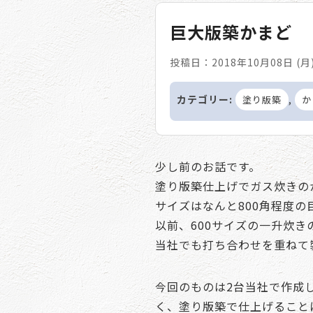
巨大版築かまど
投稿日：2018年10月08日 (月
カテゴリー:
,
塗り版築
か
少し前のお話です。
塗り版築仕上げでガス炊きの
サイズはなんと800角程度の
以前、600サイズの一升炊
当社でも打ち合わせを重ねて
今回のものは2台当社で作成
く、塗り版築で仕上げること