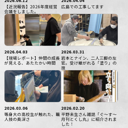
2026.06.12
2026.04.04
【近況報告】2026年度経営
広島での工事してます
会議をしました。
2026.04.03
2026.03.31
【現場レポート】仲間の成長
岩本とナイン、二人三脚の左
が見える、あたたかい時間
官。受け継がれる「塗り」の
技
2026.03.06
2026.02.20
等身大の高校生が触れた、職
平野未生さん雑誌「ぐ〜す〜
人技の奥深さ
月刊とくし丸」に紹介されま
した！