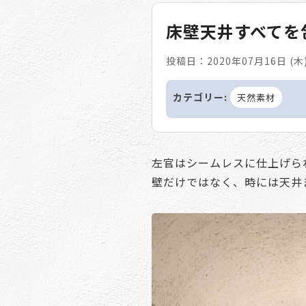
床壁天井すべてを
投稿日：2020年07月16日 (木
カテゴリー:
天然素材
左官はシームレスに仕上げら
壁だけではなく、時には天井