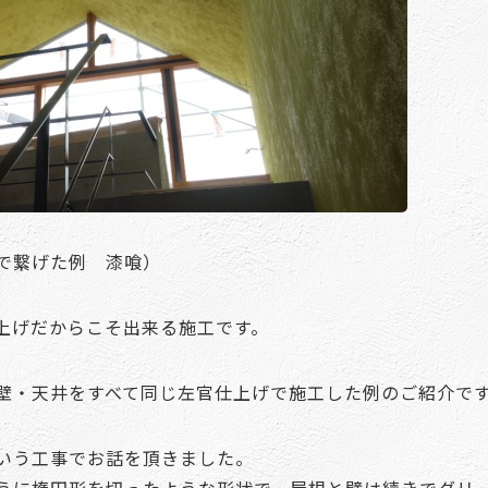
で繋げた例 漆喰）
上げだからこそ出来る施工です。
壁・天井をすべて同じ左官仕上げで施工した例のご紹介で
いう工事でお話を頂きました。