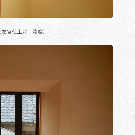
た左官仕上げ 漆喰）