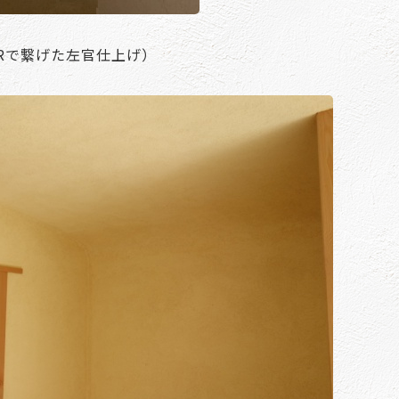
Rで繋げた左官仕上げ）