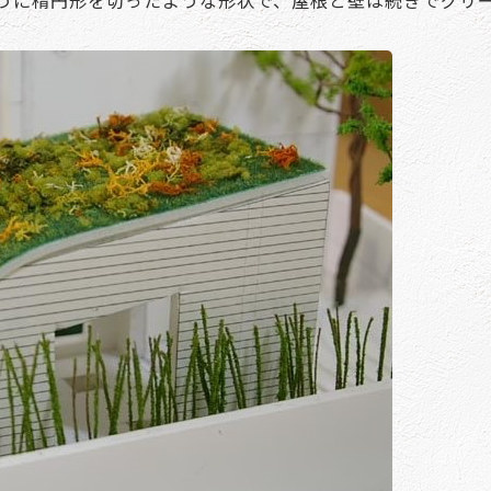
うに楕円形を切ったような形状で、屋根と壁は続きでグリ