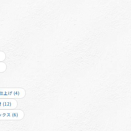
)
上げ (4)
(12)
クス (6)