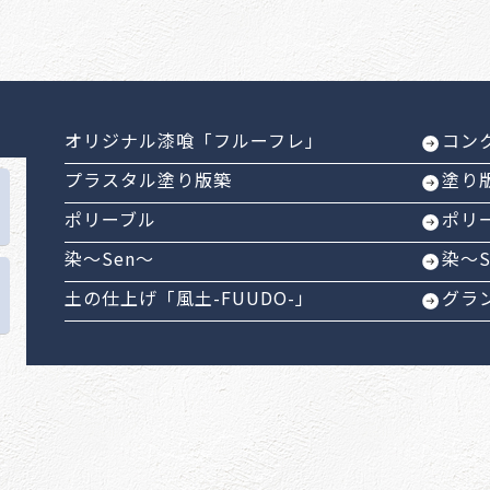
オリジナル漆喰「フルーフレ」
コン
プラスタル塗り版築
塗り
ポリーブル
ポリ
染～Sen～
染～
土の仕上げ「風土-FUUDO-」
グラ