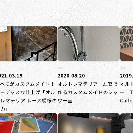
021.03.19
2020.08.20
2019
すべてがカスタムメイド！
オルトレマテリア 左官で
オル
ゴージャスな仕上げ「オル
作るカスタムメイドのシャ
ー TO
レマテリア レース模様の
ワー室
Gall
魅力」