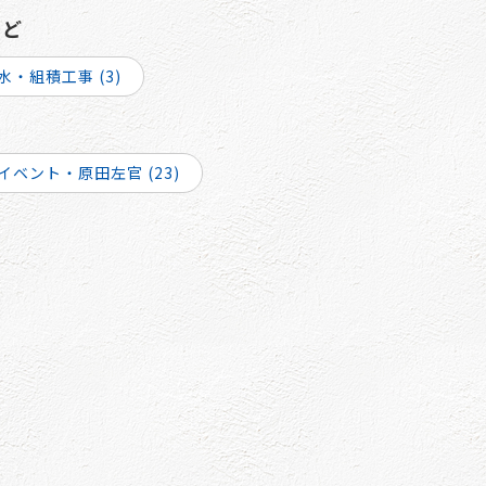
など
水・組積工事 (3)
イベント・原田左官 (23)