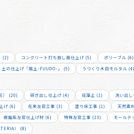
(2)
コンクリート打ち放し風仕上げ (5)
ポリーブル (6)
土の仕上げ「風土-FUUDO-」 (5)
うづくり木目モルタル (4
） (20)
研ぎ出し仕上げ (4)
珪藻土 (1)
洗い出し仕
げ (6)
在来左官工事 (3)
塗り床工事 (1)
天然素材 
樹脂系左官仕上げ材 (6)
特殊左官工事 (23)
モールテッ
RIA） (8)