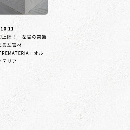
.10.11
初上陸！ 左官の常識
える左官材
TREMATERIA」オル
マテリア