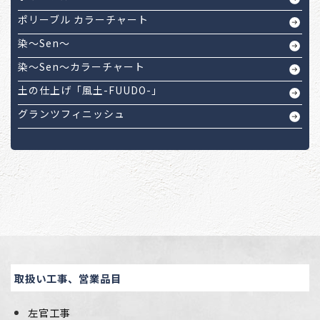
ポリーブル カラーチャート
染～Sen～
染～Sen～カラーチャート
土の仕上げ「風土-FUUDO-」
グランツフィニッシュ
取扱い工事、営業品目
左官工事