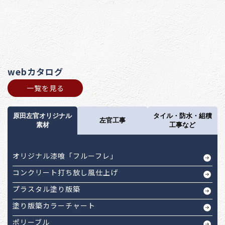
webカタログ
一覧を見る
原田左官オリジナル
タイル・防水・組積
左官工事
素材
工事など
オリジナル漆喰「フルーフレ」
コンクリート打ち放し風仕上げ
プラスタル塗り版築
塗り版築カラーチャート
ポリーブル