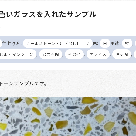
色いガラスを入れたサンプル
)
仕上げ方:
色:
用途:
,
ビールストーン・研ぎ出し仕上げ
白
壁
,
,
,
,
,
ビル・マンション
公共空間
その他
オフィス
住空間
トーンサンプルです。