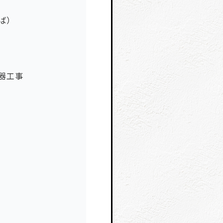
ば）
器工事