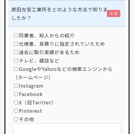
原田左官工業所をどのような方法で知りま
必 須
したか？
同業者、知人からの紹介
仕様書、見積りに指定されていたため
過去に取引実績があるため
テレビ、雑誌など
GoogleやYahooなどの検索エンジンから
（ホームページ）
Instagram
Facebook
X（旧Twitter）
Pinterest
その他