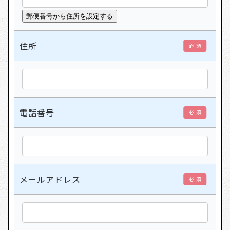
住所
必 須
電話番号
必 須
メールアドレス
必 須