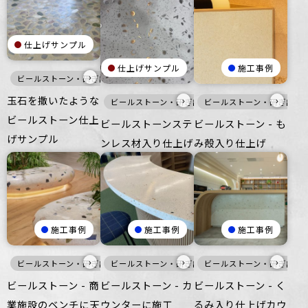
仕上げサンプル
仕上げサンプル
施工事例
›
ビールストーン・研ぎ出し仕上げ
洗い出し仕上げ
灰
寒色
壁
床
玉石を撒いたような
›
›
ビールストーン・研ぎ出し仕上げ
ビールストーン・研ぎ出し
白
メタル
ビールストーン仕上
ビールストーンステ
ビールストーン - も
げサンプル
ンレス材入り仕上げ
み殻入り仕上げ
施工事例
施工事例
施工事例
›
›
›
ビールストーン・研ぎ出し仕上げ
ビールストーン・研ぎ出し仕上げ
白
家具・什器
ビールストーン・研ぎ出し
インテリア
暖色
家具・
ビールストーン - 商
ビールストーン - カ
ビールストーン - く
業施設のベンチに天
ウンターに施工
るみ入り仕上げカウ