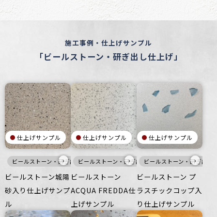
施工事例・仕上げサンプル
「ビールストーン・研ぎ出し仕上げ」
仕上げサンプル
仕上げサンプル
仕上げサンプル
›
›
›
ビールストーン・研ぎ出し仕上げ
ビールストーン・研ぎ出し仕上げ
白
寒色
ビールストーン・研ぎ出し
壁
床
白
家具・什器
壁
床
ビールストーン城陽
ビールストーン
ビールストーン プ
砂入り仕上げサンプ
ACQUA FREDDA仕
ラスチックコップ入
ル
上げサンプル
り仕上げサンプル