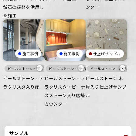
然石の端材を活用し
ンター
た施工
施工事例
施工事例
仕上げサンプル
›
›
›
ビールストーン・研ぎ出し仕上げ
ビールストーン・研ぎ出し仕上げ
床
ビールストーン・研ぎ出し
灰
寒色
家
ビールストーン - テ
ビールストーン – テ
ビールストーン 木
ラクリスタ入り床
ラクリスタ・ビーナ
片入り仕上げサンプ
スストーン入り店舗
ル
カウンター
サンプル