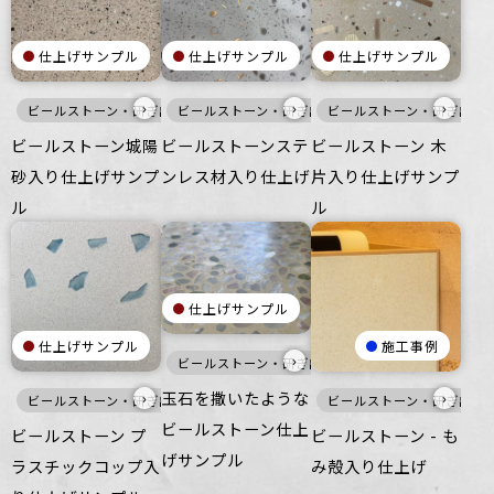
仕上げサンプル
仕上げサンプル
仕上げサンプル
›
›
›
ビールストーン・研ぎ出し仕上げ
ビールストーン・研ぎ出し仕上げ
白
寒色
ビールストーン・研ぎ出し
壁
床
白
家具・什器
メタル
ビールストーン城陽
ビールストーンステ
ビールストーン 木
砂入り仕上げサンプ
ンレス材入り仕上げ
片入り仕上げサンプ
ル
ル
仕上げサンプル
仕上げサンプル
施工事例
›
ビールストーン・研ぎ出し仕上げ
洗い出し仕上げ
玉石を撒いたような
›
›
ビールストーン・研ぎ出し仕上げ
寒色
壁
ビールストーン・研ぎ出し
床
家具・什器
ビールストーン仕上
ビールストーン プ
ビールストーン - も
げサンプル
ラスチックコップ入
み殻入り仕上げ