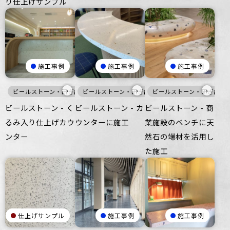
り仕上げサンプル
施工事例
施工事例
施工事例
›
›
›
ビールストーン・研ぎ出し仕上げ
ビールストーン・研ぎ出し仕上げ
家具・什器
ビールストーン・研ぎ出し
暖色
家具・
ビールストーン - く
ビールストーン - カ
ビールストーン - 商
るみ入り仕上げカウ
ウンターに施工
業施設のベンチに天
ンター
然石の端材を活用し
た施工
仕上げサンプル
施工事例
施工事例