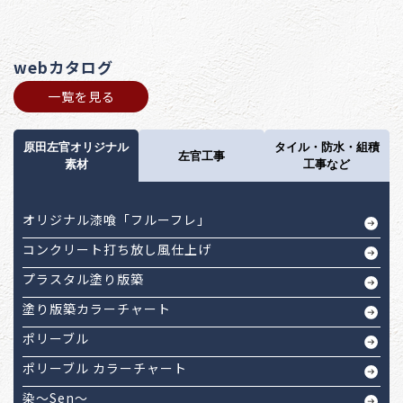
webカタログ
一覧を見る
原田左官オリジナル
タイル・防水・組積
左官工事
素材
工事など
オリジナル漆喰「フルーフレ」
コンクリート打ち放し風仕上げ
プラスタル塗り版築
塗り版築カラーチャート
ポリーブル
ポリーブル カラーチャート
染～Sen～