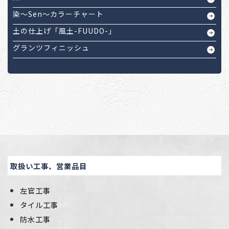
染～Sen～カラーチャート
土の仕上げ「風土-FUUDO-」
グランツフィニッシュ
取扱い工事、営業品目
左官工事
タイル工事
防水工事