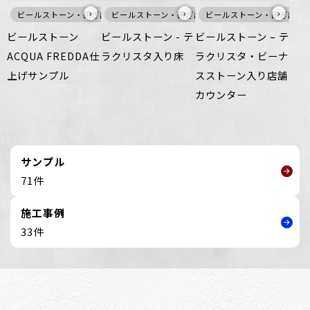
›
›
›
ビールストーン・研ぎ出し仕上げ
ビールストーン・研ぎ出し仕上げ
白
壁
床
ビールストーン・研ぎ出し
家具・什器
床
ビールストーン
ビールストーン - テ
ビールストーン – テ
ACQUA FREDDA仕
ラクリスタ入り床
ラクリスタ・ビーナ
上げサンプル
スストーン入り店舗
カウンター
サンプル
71件
施工事例
33件