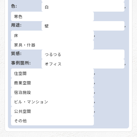
色:
,
白
寒色
用途:
,
壁
,
床
家具・什器
質感:
つるつる
事例箇所:
,
オフィス
,
住空間
,
商業空間
,
宿泊施設
,
ビル・マンション
,
公共空間
その他