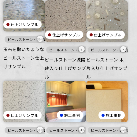
仕上げサンプル
仕上げサンプル
仕上げサンプル
›
ビールストーン・研ぎ出し仕上げ
洗い出し仕上げ
寒色
灰
床
家
玉石を撒いたような
›
›
ビールストーン・研ぎ出し仕上げ
ビールストーン・研ぎ出し
白
寒色
家
ビールストーン仕上
ビールストーン城陽
ビールストーン 木
げサンプル
砂入り仕上げサンプ
片入り仕上げサンプ
ル
ル
仕上げサンプル
施工事例
施工事例
›
›
›
ビールストーン・研ぎ出し仕上げ
ビールストーン・研ぎ出し仕上げ
白
壁
床
ビールストーン・研ぎ出し
家具・什器
灰
寒色
家