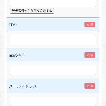
住所
必 須
電話番号
必 須
メールアドレス
必 須