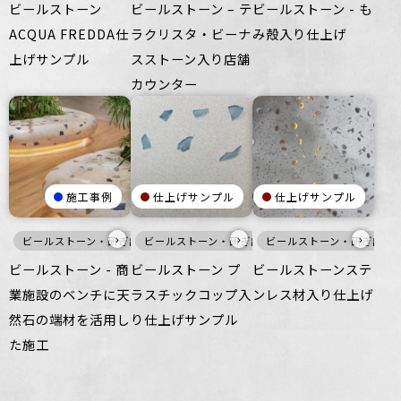
ビールストーン
ビールストーン – テ
ビールストーン - も
ACQUA FREDDA仕
ラクリスタ・ビーナ
み殻入り仕上げ
上げサンプル
スストーン入り店舗
カウンター
施工事例
仕上げサンプル
仕上げサンプル
›
›
›
ビールストーン・研ぎ出し仕上げ
ビールストーン・研ぎ出し仕上げ
白
家具・什器
ビールストーン・研ぎ出し
インテリア
寒色
壁
床
ビールストーン - 商
ビールストーン プ
ビールストーンステ
業施設のベンチに天
ラスチックコップ入
ンレス材入り仕上げ
然石の端材を活用し
り仕上げサンプル
た施工