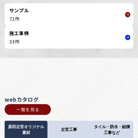
サンプル
71件
施工事例
33件
webカタログ
一覧を見る
原田左官オリジナル
タイル・防水・組積
左官工事
素材
工事など