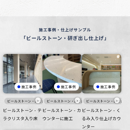
施工事例・仕上げサンプル
「ビールストーン・研ぎ出し仕上げ」
施工事例
施工事例
施工事例
›
›
›
ビールストーン・研ぎ出し仕上げ
ビールストーン・研ぎ出し仕上げ
床
ビールストーン・研ぎ出し
暖色
家具・
ビールストーン - テ
ビールストーン - カ
ビールストーン - く
ラクリスタ入り床
ウンターに施工
るみ入り仕上げカウ
ンター