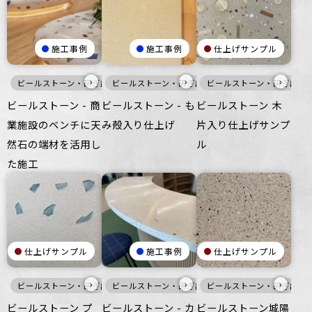
施工事例
施工事例
仕上げサンプル
›
›
›
ビールストーン・研ぎ出し仕上げ
ビールストーン・研ぎ出し仕上げ
白
家具・什器
ビールストーン・研ぎ出し
インテリア
家具・什器
ビールストーン - 商
ビールストーン - も
ビールストーン 木
業施設のベンチに天
み殻入り仕上げ
片入り仕上げサンプ
然石の端材を活用し
ル
た施工
仕上げサンプル
施工事例
仕上げサンプル
›
›
›
ビールストーン・研ぎ出し仕上げ
ビールストーン・研ぎ出し仕上げ
寒色
壁
ビールストーン・研ぎ出し
床
家具・什器
暖色
家具・
ビールストーン プ
ビールストーン - カ
ビールストーン城陽