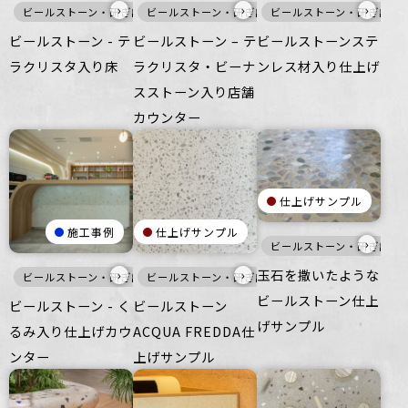
›
›
›
ビールストーン・研ぎ出し仕上げ
ビールストーン・研ぎ出し仕上げ
床
ビールストーン・研ぎ出し
灰
寒色
家
ビールストーン - テ
ビールストーン – テ
ビールストーンステ
ラクリスタ入り床
ラクリスタ・ビーナ
ンレス材入り仕上げ
スストーン入り店舗
カウンター
仕上げサンプル
施工事例
仕上げサンプル
›
ビールストーン・研ぎ出し
玉石を撒いたような
›
›
ビールストーン・研ぎ出し仕上げ
ビールストーン・研ぎ出し仕上げ
家具・什器
白
壁
床
ビールストーン仕上
ビールストーン - く
ビールストーン
げサンプル
るみ入り仕上げカウ
ACQUA FREDDA仕
ンター
上げサンプル