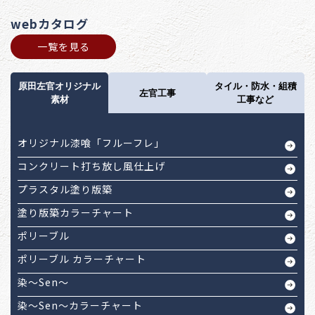
webカタログ
一覧を見る
原田左官オリジナル
タイル・防水・組積
左官工事
素材
工事など
オリジナル漆喰「フルーフレ」
コンクリート打ち放し風仕上げ
プラスタル塗り版築
塗り版築カラーチャート
ポリーブル
ポリーブル カラーチャート
染～Sen～
染～Sen～カラーチャート