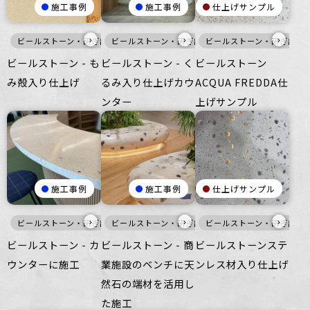
施工事例
施工事例
仕上げサンプル
›
›
›
ビールストーン・研ぎ出し仕上げ
ビールストーン・研ぎ出し仕上げ
家具・什器
ビールストーン・研ぎ出し
家具・什器
ビールストーン - も
ビールストーン - く
ビールストーン
み殻入り仕上げ
るみ入り仕上げカウ
ACQUA FREDDA仕
ンター
上げサンプル
施工事例
施工事例
仕上げサンプル
›
›
›
ビールストーン・研ぎ出し仕上げ
ビールストーン・研ぎ出し仕上げ
暖色
家具・什器
ビールストーン・研ぎ出し
白
家具・什
ビールストーン - カ
ビールストーン - 商
ビールストーンステ
ウンターに施工
業施設のベンチに天
ンレス材入り仕上げ
然石の端材を活用し
た施工