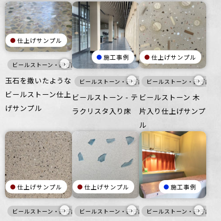
仕上げサンプル
施工事例
仕上げサンプル
›
ビールストーン・研ぎ出し仕上げ
洗い出し仕上げ
灰
寒色
壁
床
玉石を撒いたような
›
›
ビールストーン・研ぎ出し仕上げ
ビールストーン・研ぎ出し
床
ビールストーン仕上
ビールストーン - テ
ビールストーン 木
げサンプル
ラクリスタ入り床
片入り仕上げサンプ
ル
仕上げサンプル
仕上げサンプル
施工事例
›
›
›
ビールストーン・研ぎ出し仕上げ
ビールストーン・研ぎ出し仕上げ
白
寒色
ビールストーン・研ぎ出し
壁
床
寒色
家具・什器
壁
床