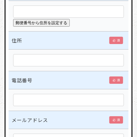
住所
必 須
電話番号
必 須
メールアドレス
必 須