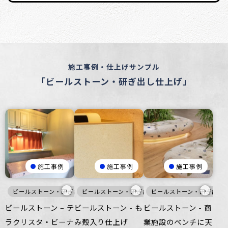
施工事例・仕上げサンプル
「ビールストーン・研ぎ出し仕上げ」
施工事例
施工事例
施工事例
›
›
›
ビールストーン・研ぎ出し仕上げ
ビールストーン・研ぎ出し仕上げ
灰
寒色
ビールストーン・研ぎ出し
家具・什器
家具・什器
ビールストーン – テ
ビールストーン - も
ビールストーン - 商
ラクリスタ・ビーナ
み殻入り仕上げ
業施設のベンチに天