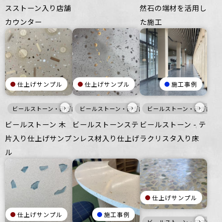
スストーン入り店舗
然石の端材を活用し
カウンター
た施工
仕上げサンプル
仕上げサンプル
施工事例
›
›
›
ビールストーン・研ぎ出し仕上げ
ビールストーン・研ぎ出し仕上げ
暖色
壁
ビールストーン・研ぎ出し
床
家具・什器
白
メタル
ビールストーン 木
ビールストーンステ
ビールストーン - テ
片入り仕上げサンプ
ンレス材入り仕上げ
ラクリスタ入り床
ル
仕上げサンプル
仕上げサンプル
施工事例
›