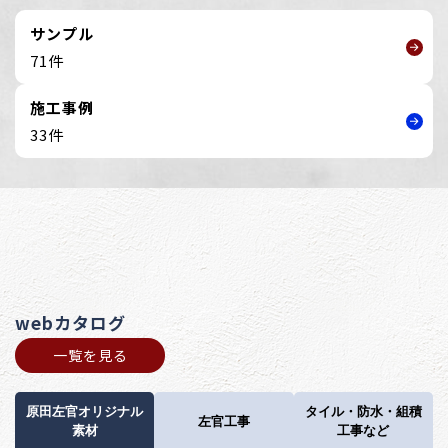
サンプル
71件
施工事例
33件
webカタログ
一覧を見る
原田左官オリジナル
タイル・防水・組積
左官工事
素材
工事など