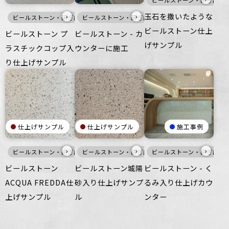
ビールストーン・研ぎ出し
玉石を撒いたような
›
›
ビールストーン・研ぎ出し仕上げ
ビールストーン・研ぎ出し仕上げ
寒色
壁
床
家具・什器
暖色
家具・
ビールストーン仕上
ビールストーン プ
ビールストーン - カ
げサンプル
ラスチックコップ入
ウンターに施工
り仕上げサンプル
仕上げサンプル
仕上げサンプル
施工事例
›
›
›
ビールストーン・研ぎ出し仕上げ
ビールストーン・研ぎ出し仕上げ
白
壁
床
ビールストーン・研ぎ出し
家具・什器
寒色
白
家
ビールストーン
ビールストーン城陽
ビールストーン - く
ACQUA FREDDA仕
砂入り仕上げサンプ
るみ入り仕上げカウ
上げサンプル
ル
ンター