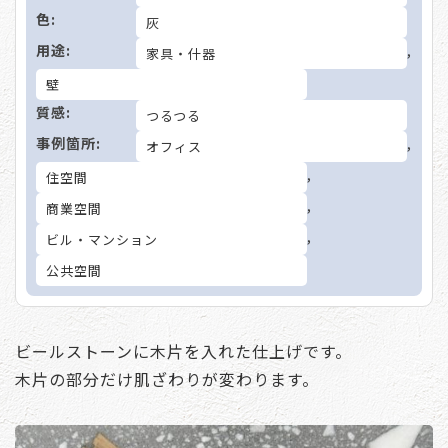
色:
灰
用途:
,
家具・什器
壁
質感:
つるつる
事例箇所:
,
オフィス
,
住空間
,
商業空間
,
ビル・マンション
公共空間
ビールストーンに木片を入れた仕上げです。
木片の部分だけ肌ざわりが変わります。