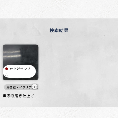
検索結果
仕上げサンプ
ル
›
磨き壁・イタリアンスタッコ
黒
壁
つるつる
オフィス
住空間
黒漆喰磨き仕上げ