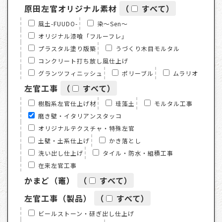
原田左官オリジナル素材
（
すべて
）
風土-FUUDO-
染～Sen～
オリジナル漆喰「フルーフレ」
プラスタル塗り版築
うづくり木目モルタル
コンクリート打ち放し風仕上げ
グランツフィニッシュ
ポリーブル
ムラリオ
左官工事
（
すべて
）
樹脂系左官仕上げ材
珪藻土
モルタル工事
磨き壁・イタリアンスタッコ
オリジナルテクスチャ・特殊左官
土壁・土系仕上げ
かき落とし
洗い出し仕上げ
タイル・防水・組積工事
在来左官工事
かまど（竈）
（
すべて
）
左官工事（製品）
（
すべて
）
ビールストーン・研ぎ出し仕上げ