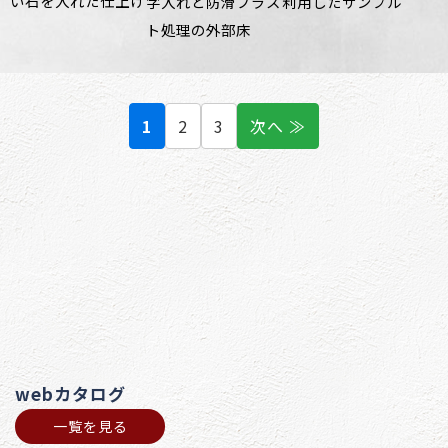
い石を入れた仕上げ
字入れと防滑ブラス
利用したサンプル
ト処理の外部床
1
2
3
次へ ≫
webカタログ
一覧を見る