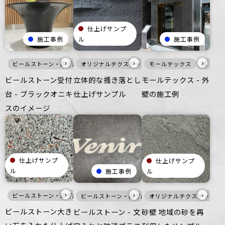
仕上げサンプ
施工事例
ル
施工事例
›
›
›
ビールストーン・研ぎ出し仕上げ
オリジナルテクスチャ・特殊左官
黒
家具・什器
モールテックス
つるつる
黒
壁
黒
商業空
ざ
壁
ビールストーン受付
立体的な搔き落とし
モールテックス - 外
台 - ブラックオニキ
仕上げサンプル
壁の施工例
スのイメージ
仕上げサンプ
仕上げサンプ
ル
施工事例
ル
›
›
›
ビールストーン・研ぎ出し仕上げ
黒
床
つるつる
公共空間
その
ビールストーン・研ぎ出し仕上げ
オリジナルテクスチャ・特
白
黒
床
ビールストーン大き
ビールストーン - 文
砂壁 地域の砂を再