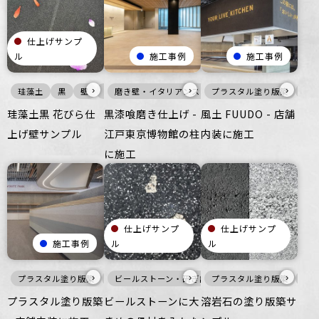
仕上げサンプ
ル
施工事例
施工事例
›
›
›
珪藻土
黒
壁
ざらざら
磨き壁・イタリアンスタッコ
オフィス
住空間
プラスタル塗り版築
商業空間
黒
壁
つるつ
宿泊施
風土
珪藻土黒 花びら仕
黒漆喰磨き仕上げ -
風土 FUUDO - 店舗
上げ壁サンプル
江戸東京博物館の柱
内装に施工
に施工
仕上げサンプ
仕上げサンプ
施工事例
ル
ル
›
›
›
プラスタル塗り版築
風土-FUUDO-
ビールストーン・研ぎ出し仕上げ
黒
暖色
プラスタル塗り版築
壁
家具・什器
白
黒
壁
白
プラスタル塗り版築
ビールストーンに大
溶岩石の塗り版築サ