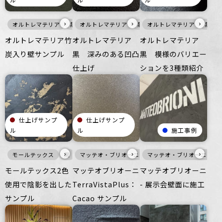
›
›
›
オルトレマテリア
黒
オルトレマテリア
壁
ざらざら
つるつる
黒
オルトレマテリア
壁
オフィス
つるつる
住空間
オフィ
黒
オルトレマテリア竹
オルトレマテリア
オルトレマテリア
炭入り壁サンプル
黒 深みのある凹凸
黒 模様のバリエー
仕上げ
ションを3種類紹介
仕上げサンプ
仕上げサンプ
ル
ル
施工事例
›
›
›
モールテックス
黒
メタル
マッテオ・ブリオーニ
壁
ざらざら
マッテオ・ブリオーニ
黒
商業空間
壁
ざらざら
宿泊施設
公
モールテックス2色
マッテオブリオーニ
マッテオブリオーニ
使用で陰影を出した
TerraVistaPlus：
- 展示会壁面に施工
サンプル
Cacao サンプル