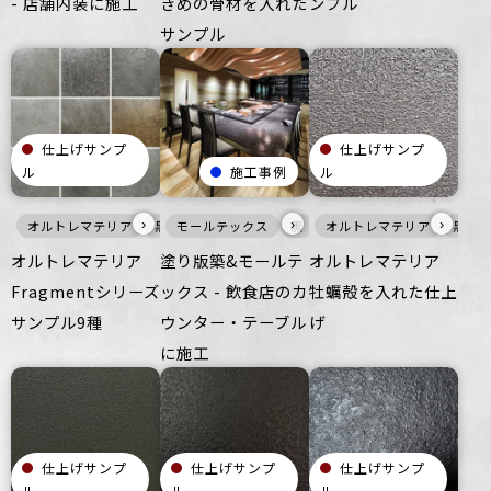
- 店舗内装に施工
きめの骨材を入れた
ンプル
サンプル
仕上げサンプ
仕上げサンプ
ル
施工事例
ル
›
›
›
オルトレマテリア
黒
モールテックス
メタル
壁
家具・什器
黒
壁
オルトレマテリア
家具・什器
ざらざら
宿泊施
つるつ
黒
オルトレマテリア
塗り版築&モールテ
オルトレマテリア
Fragmentシリーズ
ックス - 飲食店のカ
牡蠣殻を入れた仕上
サンプル9種
ウンター・テーブル
げ
に施工
仕上げサンプ
仕上げサンプ
仕上げサンプ
ル
ル
ル