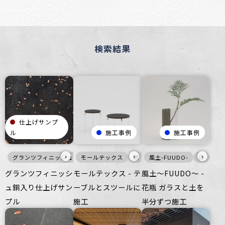
検索結果
仕上げサンプ
ル
施工事例
施工事例
›
›
›
グランツフィニッシュ
モールテックス
黒
メタル
家具・什器
黒
家具・什器
風土-FUUDO-
壁
床
インテリア
白
つるつる
黒
グランツフィニッシ
モールテックス - テ
風土〜FUUDO〜 -
ュ銅入り仕上げサン
ーブルとスツールに
花瓶 ガラスと土を
プル
施工
半分ずつ施工