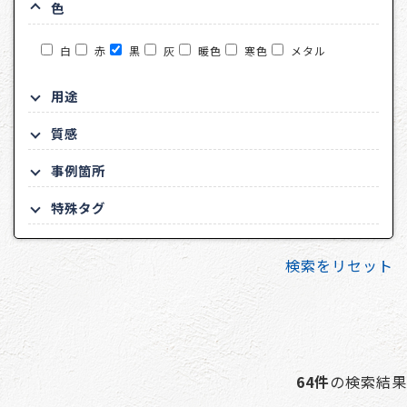
色
白
赤
黒
灰
暖色
寒色
メタル
用途
質感
事例箇所
特殊タグ
検索をリセット
64件
の検索結果