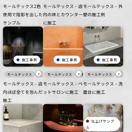
モールテックス2色
モールテックス - 店
モールテックス - 外
使用で陰影を出した
内の床とカウンター
壁の施工例
サンプル
に施工
施工事例
施工事例
施工事例
›
›
›
モールテックス
灰
家具・什器
モールテックス
つるつる
暖色
モールテックス
商業空間
家具・什器
つるつる
灰
家
モールテックス - 店
モールテックス - ペ
モールテックス - 洗
内ほぼ全てを包んだ
ットサロンに施工
面台に施工
施工
仕上げサンプ
ル