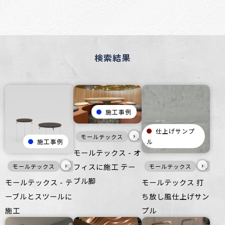
検索結果
施工事例
仕上げサンプ
›
モールテックス
灰
家具・什器
オフィス
施工事例
ル
モールテックス - オ
フィスに施工 テー
›
›
モールテックス
黒
家具・什器
インテリア
モールテックス
つるつる
その他
灰
壁
ブル脚
モールテックス - テ
モールテックス 打
ーブルとスツールに
ち放し風仕上げサン
施工
プル