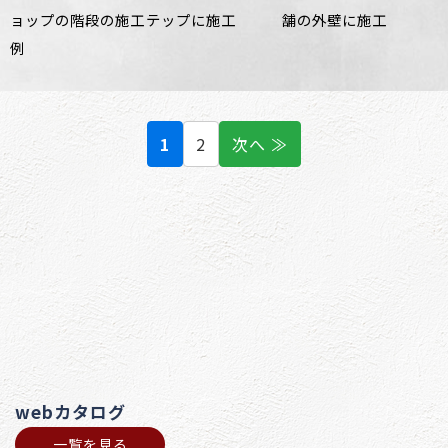
ョップの階段の施工
テップに施工
舗の外壁に施工
例
1
2
次へ ≫
webカタログ
一覧を見る