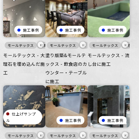
施工事例
施工事例
施工事例
›
›
›
モールテックス
商業空間
モールテックス
黒
家具・什器
モールテックス
壁
寒色
つるつ
モールテックス - 大
塗り版築&モールテ
モールテックス - 流
理石を埋め込んだ施
ックス - 飲食店のカ
し台に施工
工
ウンター・テーブル
に施工
仕上げサンプ
ル
施工事例
施工事例
›
›
›
モールテックス
黒
メタル
モールテックス
壁
ざらざら
灰
床
モールテックス
オフィス
つるつる
住空間
商業空間
黒
壁