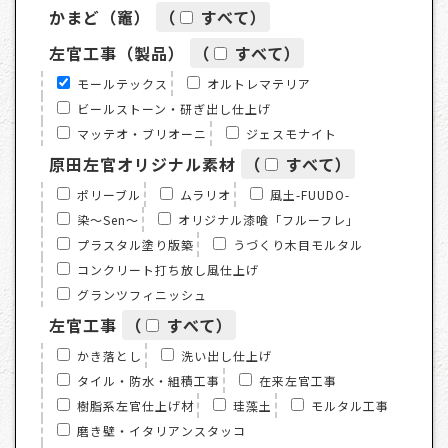
かまど（竈）
（
すべて
）
左官工事（製品）
（
すべて
）
モールテックス
オルトレマテリア
ビールストーン・研ぎ出し仕上げ
マッテオ・ブリオーニ
ジェスモナイト
原田左官オリジナル素材
（
すべて
）
ポリーブル
ムラリオ
風土-FUUDO-
染～Sen～
オリジナル漆喰「フルーフレ」
プラスタル塗り版築
うづくり木目モルタル
コンクリート打ち放し風仕上げ
グランツフィニッシュ
左官工事
（
すべて
）
かき落とし
洗い出し仕上げ
タイル・防水・組積工事
在来左官工事
樹脂系左官仕上げ材
珪藻土
モルタル工事
磨き壁・イタリアンスタッコ