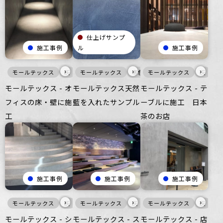
仕上げサンプ
施工事例
ル
施工事例
›
›
›
モールテックス
灰
壁
モールテックス
床
つるつる
寒色
オフィス
モールテックス
壁
マット
オフィス
灰
家
モールテックス - オ
モールテックス天然
モールテックス - テ
フィスの床・壁に施
藍を入れたサンプル
ーブルに施工 日本
工
茶のお店
施工事例
施工事例
施工事例
›
›
›
モールテックス
灰
床
モールテックス
つるつる
商業空間
灰
床
モールテックス
家具・什器
灰
インテ
壁
モールテックス - シ
モールテックス - ス
モールテックス - 店