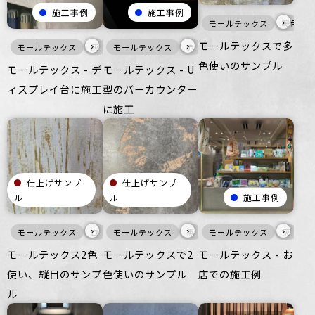
施工事例
施工事例
›
モールテックス
暖色
モールテックスで多
›
›
モールテックス
灰
家具・什器
モールテックス
つるつる
赤
暖色
商業空間
家具・什器
つる
色使いのサンプル
モールテックス - デ
モールテックス - U
ィスプレイ台に施工
型のバーカウンター
に施工
仕上げサンプ
仕上げサンプ
ル
ル
施工事例
›
›
›
モールテックス
白
壁
モールテックス
マット
その他
黒
壁
モールテックス
オフィス
マット
住空間
オフィス
灰
商
家
モールテックス2色
モールテックスで2
モールテックス - お
使い、縦目のサンプ
色使いのサンプル
店での施工例
ル