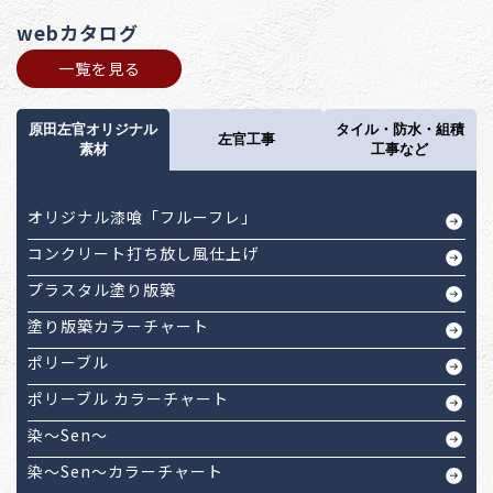
webカタログ
一覧を見る
原田左官オリジナル
タイル・防水・組積
左官工事
素材
工事など
オリジナル漆喰「フルーフレ」
コンクリート打ち放し風仕上げ
プラスタル塗り版築
塗り版築カラーチャート
ポリーブル
ポリーブル カラーチャート
染～Sen～
染～Sen～カラーチャート