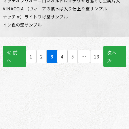
マッテオブリオーニ
白いオルトレマテリ
かき落とし金属片入
VINACCIA （ヴィ
アの葉っぱ入り仕上
り壁サンプル
ナッチャ）ライトワ
げ壁サンプル
イン色の壁サンプル
≪ 前
次へ
1
2
3
4
5
…
13
へ
≫