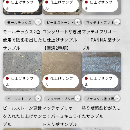
仕上げサンプ
仕上げサンプ
仕上げサンプ
ル
ル
ル
›
›
›
モールテックス
黒
メタル
ビールストーン・研ぎ出し仕上げ
壁
ざらざら
マッテオ・ブリオーニ
その他
灰
オフィス
床
つる
モールテックス2色
コンクリート研ぎ出
マッテオブリオー
使用で陰影を出した
し仕上げサンプル
ニ：PANNA 壁サン
サンプル
【濃淡2種類】
プル
仕上げサンプ
仕上げサンプ
仕上げサンプ
ル
ル
ル
›
›
›
ビールストーン・研ぎ出し仕上げ
マッテオ・ブリオーニ
灰
メタル
プラスタル塗り版築
暖色
壁
床
壁
つるつる
ざらざら
寒
ビールストーン真鍮
マッテオブリオー
塗り版築鉄粉が入っ
を入れた仕上げサン
ニ：バーミキュライ
たサンプル
プル
ト入り壁サンプル