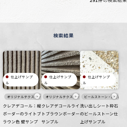
291件
の検索結果
検索結果
仕上げサンプ
仕上げサンプ
仕上げサンプ
ル
ル
ル
›
›
›
オリジナルテクスチャ・特殊左官
オリジナルテクスチャ・特殊左官
暖色
壁
ビールストーン・研ぎ出し
ごつごつ
暖色
ざらざら
壁
クレアデコール：縦
クレアデコールライ
洗い出しシート砕石
ボーダーのライトブ
トブラウンボーダー
のビールストーン仕
ラウン色 壁サンプ
サンプル
上げサンプル