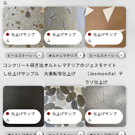
ル
仕上げサンプ
仕上げサンプ
仕上げサンプ
ル
ル
ル
›
›
›
ビールストーン・研ぎ出し仕上げ
オルトレマテリア
灰
壁
暖色
床
ビールストーン・研ぎ出し
つるつる
壁
ざらざら
その他
つる
コンクリート研ぎ出
オルトレマテリアの
ジェスモナイト
し仕上げサンプル
大麦転写仕上げ
（Jesmonite）テ
ラゾ仕上げ
仕上げサンプ
仕上げサンプ
仕上げサンプ
ル
ル
ル
›
›
›
オルトレマテリア
黒
ビールストーン・研ぎ出し仕上げ
壁
つるつる
オフィス
オルトレマテリア
住空間
暖色
商業空間
壁
灰
床