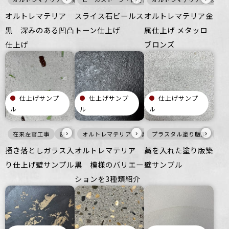
オルトレマテリア
スライス石ビールス
オルトレマテリア金
黒 深みのある凹凸
トーン仕上げ
属仕上げ メタッロ
仕上げ
ブロンズ
仕上げサンプ
仕上げサンプ
仕上げサンプ
ル
ル
ル
›
›
›
在来左官工事
灰
壁
オルトレマテリア
ざらざら
オフィス
黒
プラスタル塗り版築
壁
住空間
床
商業空間
ざらざら
白
掻き落としガラス入
オルトレマテリア
藁を入れた塗り版築
り仕上げ壁サンプル
黒 模様のバリエー
壁サンプル
ションを3種類紹介