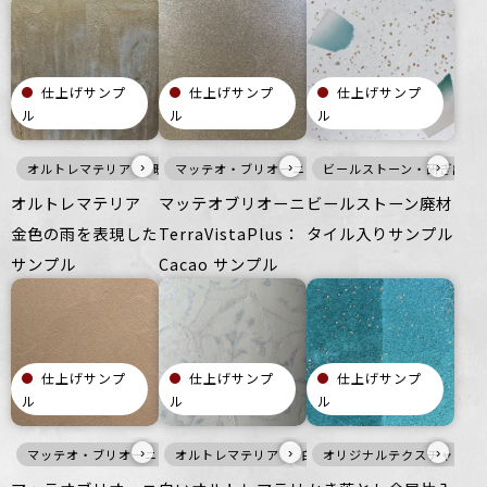
仕上げサンプ
仕上げサンプ
仕上げサンプ
ル
ル
ル
›
›
›
オルトレマテリア
暖色
マッテオ・ブリオーニ
メタル
壁
ざらざら
ビールストーン・研ぎ出し
黒
壁
その他
ざらざら
オフィス
オ
オルトレマテリア
マッテオブリオーニ
ビールストーン廃材
金色の雨を表現した
TerraVistaPlus：
タイル入りサンプル
サンプル
Cacao サンプル
仕上げサンプ
仕上げサンプ
仕上げサンプ
ル
ル
ル
›
›
›
マッテオ・ブリオーニ
オルトレマテリア
暖色
壁
ざらざら
白
オリジナルテクスチャ・特
オフィス
寒色
壁
住空間
つるつる
商