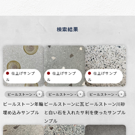
検索結果
仕上げサンプ
仕上げサンプ
仕上げサンプ
ル
ル
ル
›
›
›
ビールストーン・研ぎ出し仕上げ
ビールストーン・研ぎ出し仕上げ
灰
壁
床
ビールストーン・研ぎ出し
家具・什器
灰
床
つるつる
つる
ビールストーン年輪
ビールストーンに瓦
ビールストーン川砂
埋め込みサンプル
と白い石を入れたサ
利を使ったサンプル
ンプル