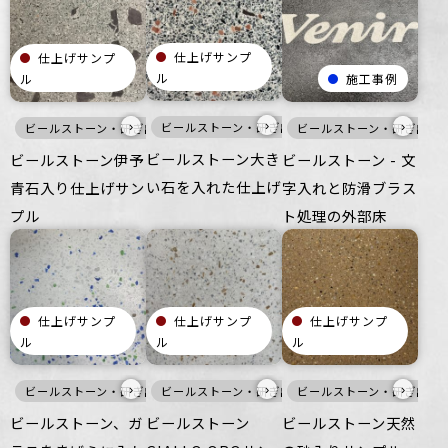
仕上げサンプ
仕上げサンプ
ル
ル
施工事例
›
›
›
ビールストーン・研ぎ出し仕上げ
黒
床
つる
ビールストーン・研ぎ出し仕上げ
灰
床
つるつる
ビールストーン・研ぎ出し
オフィス
住空
ビールストーン大き
ビールストーン伊予
ビールストーン - 文
い石を入れた仕上げ
青石入り仕上げサン
字入れと防滑ブラス
プル
ト処理の外部床
仕上げサンプ
仕上げサンプ
仕上げサンプ
ル
ル
ル
›
›
›
ビールストーン・研ぎ出し仕上げ
ビールストーン・研ぎ出し仕上げ
寒色
白
ビールストーン・研ぎ出し
床
つるつる
白
床
オフィス
つる
ビールストーン、ガ
ビールストーン
ビールストーン天然