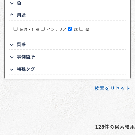
色
用途
家具・什器
インテリア
床
壁
質感
事例箇所
特殊タグ
検索をリセット
128件
の検索結果