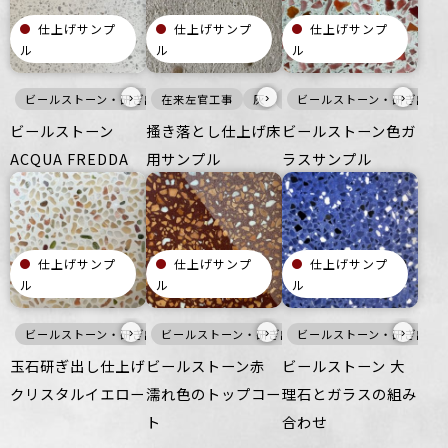
仕上げサンプ
仕上げサンプ
仕上げサンプ
ル
ル
ル
›
›
›
ビールストーン・研ぎ出し仕上げ
在来左官工事
白
灰
壁
床
床
ビールストーン・研ぎ出し
ざらざら
つるつる
オフィス
公共空間
ビールストーン
搔き落とし仕上げ床
ビールストーン色ガ
ACQUA FREDDA
用サンプル
ラスサンプル
仕上げサンプ
仕上げサンプ
仕上げサンプ
ル
ル
ル
›
›
›
ビールストーン・研ぎ出し仕上げ
ビールストーン・研ぎ出し仕上げ
暖色
壁
ビールストーン・研ぎ出し
床
つるつる
赤
壁
商業空間
床
玉石研ぎ出し仕上げ
ビールストーン赤
ビールストーン 大
クリスタルイエロー
濡れ色のトップコー
理石とガラスの組み
ト
合わせ