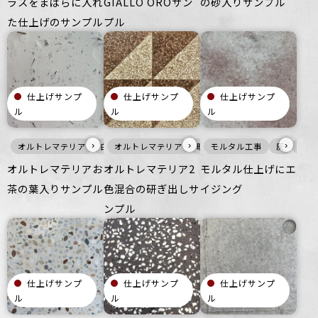
ラスをまばらに入れ
GIALLO OROサン
の砂入りサンプル
た仕上げのサンプル
プル
仕上げサンプ
仕上げサンプ
仕上げサンプ
ル
ル
ル
›
›
›
オルトレマテリア
白
オルトレマテリア
壁
床
つるつる
暖色
モルタル工事
ざらざら
壁
床
オフィス
つるつる
灰
壁
オルトレマテリアお
オルトレマテリア2
モルタル仕上げにエ
茶の葉入りサンプル
色混合の研ぎ出しサ
イジング
ンプル
仕上げサンプ
仕上げサンプ
仕上げサンプ
ル
ル
ル