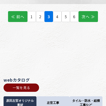
≪ 前へ
1
2
3
4
5
6
次へ ≫
webカタログ
一覧を見る
原田左官オリジナル
タイル・防水・組積
左官工事
素材
工事など