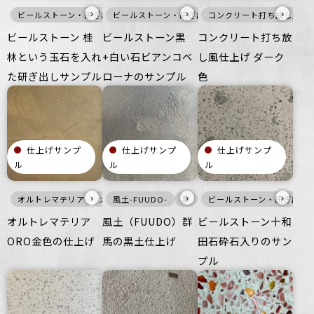
›
›
›
ビールストーン・研ぎ出し仕上げ
ビールストーン・研ぎ出し仕上げ
暖色
壁
コンクリート打ち放し風仕
床
つるつる
黒
床
ビル・マ
つる
ビールストーン 桂
ビールストーン黒
コンクリート打ち放
林という玉石を入れ
+白い石ビアンコベ
し風仕上げ ダーク
た研ぎ出しサンプル
ローナのサンプル
色
仕上げサンプ
仕上げサンプ
仕上げサンプ
ル
ル
ル
›
›
›
オルトレマテリア
メタル
風土-FUUDO-
壁
床
黒
メタリック
寒色
ビールストーン・研ぎ出し
壁
オフィス
床
マット
住空間
オルトレマテリア
風土（FUUDO）群
ビールストーン十和
ORO金色の仕上げ
馬の黒土仕上げ
田石砕石入りのサン
プル