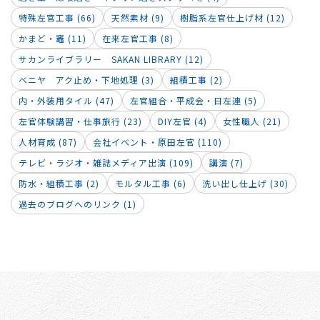
特殊左官工事 (66)
天然素材 (9)
樹脂系左官仕上げ材 (12)
かまど・竈 (11)
在来左官工事 (8)
サカンライブラリー SAKAN LIBRARY (12)
ベニヤ アク止め・下地処理 (3)
組積工事 (2)
内・外装用タイル (47)
左官組合・平成会・日左連 (5)
左官体験講習・仕事旅行 (23)
DIY左官 (4)
女性職人 (21)
人材育成 (87)
会社イベント・原田左官 (110)
テレビ・ラジオ・雑誌メディア出演 (109)
講演 (7)
防水・組積工事 (2)
モルタル工事 (6)
洗い出し仕上げ (30)
過去のブログへのリンク (1)