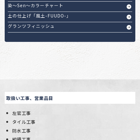
染～Sen～カラーチャート
土の仕上げ「風土-FUUDO-」
グランツフィニッシュ
取扱い工事、営業品目
左官工事
タイル工事
防水工事
組積工事