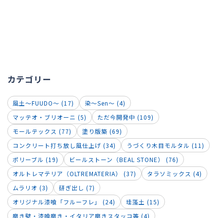
カテゴリー
風土～FUUDO～ (17)
染～Sen～ (4)
マッテオ・ブリオーニ (5)
ただ今開発中 (109)
モールテックス (77)
塗り版築 (69)
コンクリート打ち放し風仕上げ (34)
うづくり木目モルタル (11)
ポリーブル (19)
ビールストーン（BEAL STONE） (76)
オルトレマテリア（OLTREMATERIA） (37)
タラソミックス (4)
ムラリオ (3)
研ぎ出し (7)
オリジナル漆喰「フルーフレ」 (24)
珪藻土 (15)
磨き壁・漆喰磨き・イタリア磨きスタッコ等 (4)