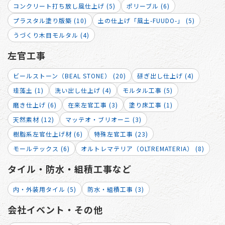
コンクリート打ち放し風仕上げ (5)
ポリーブル (6)
プラスタル塗り版築 (10)
土の仕上げ「風土-FUUDO-」 (5)
うづくり木目モルタル (4)
左官工事
ビールストーン（BEAL STONE） (20)
研ぎ出し仕上げ (4)
珪藻土 (1)
洗い出し仕上げ (4)
モルタル工事 (5)
磨き仕上げ (6)
在来左官工事 (3)
塗り床工事 (1)
天然素材 (12)
マッテオ・ブリオーニ (3)
樹脂系左官仕上げ材 (6)
特殊左官工事 (23)
モールテックス (6)
オルトレマテリア（OLTREMATERIA） (8)
タイル・防水・組積工事など
内・外装用タイル (5)
防水・組積工事 (3)
会社イベント・その他