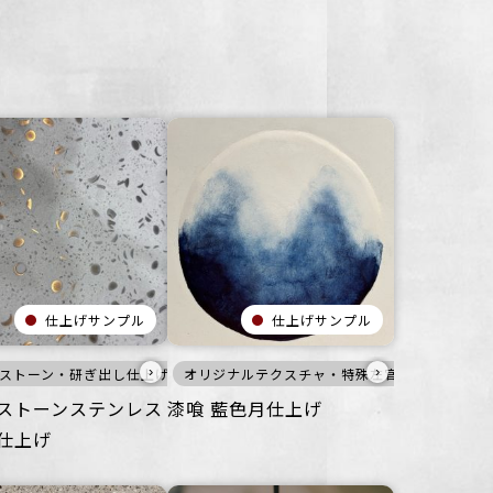
仕上げサンプル
仕上げサンプル
›
›
ション
ストーン・研ぎ出し仕上げ
ップサイクル
壁
メタリック
ざらざら
公共空間
その他
オフィス
その他
オフィス
オリジナルテクスチャ・特殊左官
白
オフィス
住空間
メタル
住空間
商業空間
壁
商業空間
床
宿泊施設
家具・什器
宿泊施設
ビル・マン
白
寒色
つる
ビ
ストーンステンレス
漆喰 藍色月仕上げ
仕上げ