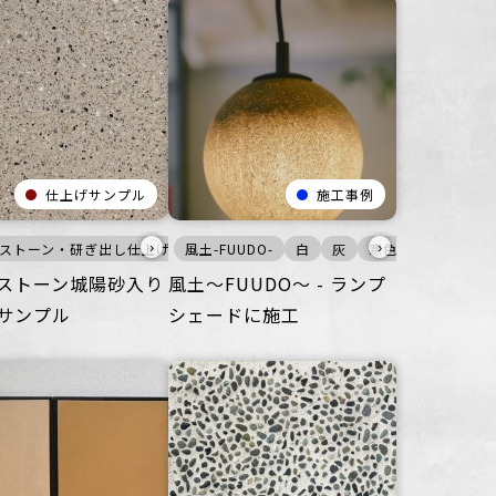
仕上げサンプル
施工事例
›
›
ストーン・研ぎ出し仕上げ
テリア
プサイクル
フィス
つるつる
住空間
商業空間
その他
風土-FUUDO-
白
宿泊施設
寒色
壁
ビル・マンション
白
床
灰
家具・什器
寒色
インテリア
公共空間
つるつ
ストーン城陽砂入り
風土〜FUUDO〜 - ランプ
サンプル
シェードに施工