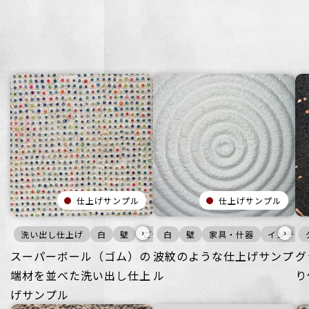
仕上げサンプル
仕上げサンプル
›
›
洗い出し仕上げ
白
壁
ごつごつ
白
壁
ざらざら
家具・什器
オフィス
インテリ
住
スーパーボール（ゴム）の
波紋のような仕上げサンプ
グ
端材を並べた洗い出し仕上
ル
り
げサンプル