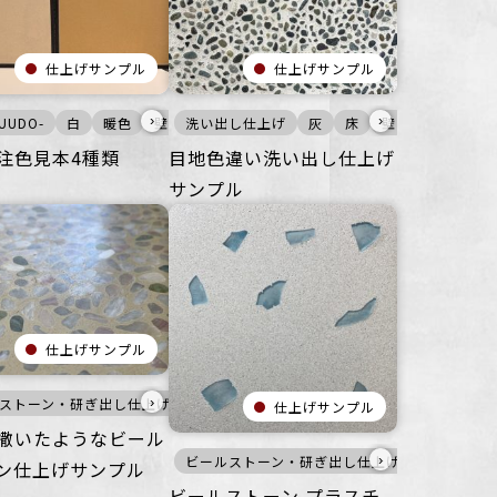
仕上げサンプル
仕上げサンプル
›
›
マンション
UUDO-
その他
白
オフィス
公共空間
暖色
壁
住空間
その他
洗い出し仕上げ
床
商業空間
ざらざら
オフィス
オフィス
住空間
灰
床
商業空間
壁
住空間
ごつごつ
商業空
宿泊施
注色見本4種類
目地色違い洗い出し仕上げ
サンプル
仕上げサンプル
›
ストーン・研ぎ出し仕上げ
洗い出し仕上げ
灰
寒色
壁
床
家
仕上げサンプル
撒いたようなビール
›
間
る
壁
その他
公共空間
ごつごつ
オフィス
その他
浴室
オフィス
オフィス
ビールストーン・研ぎ出し仕上げ
住空間
住空間
商業空間
商業空間
宿泊施設
宿泊施設
寒色
壁
ン仕上げサンプル
ビールストーン プラスチ