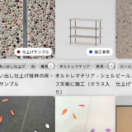
仕上げサンプル
施工事例
›
›
間
洗い出し仕上げ
インテリア
商業空間
宿泊施設
つるつる
白
暖色
ビル・マンション
その他
寒色
オルトレマテリア
壁
床
公共空間
ごつごつ
家具・什器
その他
その他
ビール
イン
アッ
オ
い出し仕上げ桂林の床・
オルトレマテリア - シェル
ビール
サンプル
フ天板に施工（ガラス入
仕上げ
り）