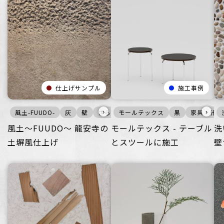
仕上げサンプル
施工事例
›
›
風土-FUUDO-
灰
壁
ざらざら
モールテックス
ごつごつ
オフィス
黒
家具・什器
住空
風土～FUUDO～ 龍安寺の
モールテックス - テーブル
洗
土塀風仕上げ
とスツールに施工
壁