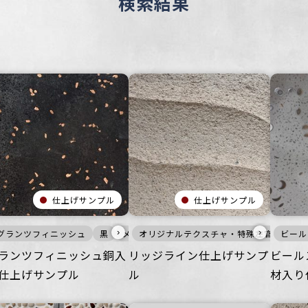
検索結果
仕上げサンプル
仕上げサンプル
›
›
ア
空間
グランツフィニッシュ
ざらざら
商業空間
ごつごつ
宿泊施設
黒
住空間
ビル・マンション
メタル
オリジナルテクスチャ・特殊左官
商業空間
壁
床
宿泊施設
公共空間
家具・什器
ビル・マン
その他
つるつる
ビール
白
ア
ランツフィニッシュ銅入
リッジライン仕上げサンプ
ビール
仕上げサンプル
ル
材入り