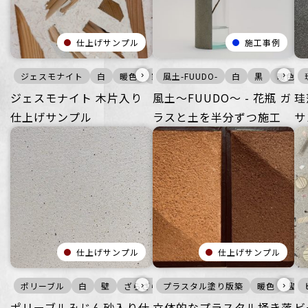
仕上げサンプル
施工事例
›
›
ジェスモナイト
白
暖色
家具・什器
風土-FUUDO-
つるつる
白
黒
その他
暖色
ジェスモナイト 木片入り
風土〜FUUDO〜 - 花瓶 ガ
珪
仕上げサンプル
ラスと土を半分ずつ施工
サ
仕上げサンプル
仕上げサンプル
›
›
ポリーブル
白
壁
ざらざら
プラスタル塗り版築
オフィス
住空間
暖色
商業空間
壁
ポリーブルみじん砂入り仕
立体的なプラスタル掻き落
ビ