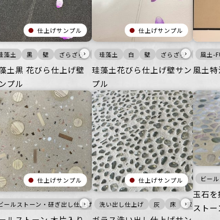
仕上げサンプル
仕上げサンプル
›
›
珪藻土
家具・什器
黒
インテリア
壁
ざらざら
ざらざら
宿泊施設
珪藻土
その他
白
ビル・マンション
壁
ざらざら
公共空間
ビル・
風土-F
藻土黒 花びら仕上げ壁
珪藻土花びら仕上げ壁サン
風土特
ンプル
プル
ビール
仕上げサンプル
仕上げサンプル
玉石を
›
›
ビールストーン・研ぎ出し仕上げ
ざらざら
宿泊施設
住空間
ビル・マンション
商業空間
洗い出し仕上げ
公共空間
宿泊施設
暖色
壁
その他
ビル・マンション
床
灰
家具・什器
床
家具・什器
公共空
つるつ
ストー
ールストーン 木片入り
ガラス洗い出し仕上げサン