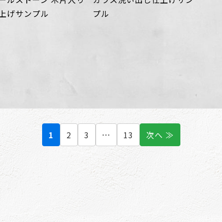
上げサンプル
プル
1
2
3
…
13
次へ ≫