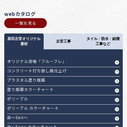
webカタログ
一覧を見る
原田左官オリジナル
タイル・防水・組積
左官工事
素材
工事など
オリジナル漆喰「フルーフレ」
コンクリート打ち放し風仕上げ
プラスタル塗り版築
塗り版築カラーチャート
ポリーブル
ポリーブル カラーチャート
染～Sen～
染～Sen～カラーチャート