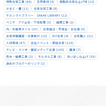
特殊左官工事 (66)
天然素材 (9)
樹脂系左官仕上げ材 (12)
かまど・竈 (11)
在来左官工事 (8)
サカンライブラリー SAKAN LIBRARY (12)
ベニヤ アク止め・下地処理 (3)
組積工事 (2)
内・外装用タイル (47)
左官組合・平成会・日左連 (5)
左官体験講習・仕事旅行 (23)
DIY左官 (4)
女性職人 (21)
人材育成 (87)
会社イベント・原田左官 (110)
テレビ・ラジオ・雑誌メディア出演 (109)
講演 (7)
防水・組積工事 (2)
モルタル工事 (6)
洗い出し仕上げ (30)
過去のブログへのリンク (1)