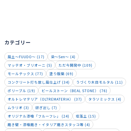
カテゴリー
風土～FUUDO～ (17)
染～Sen～ (4)
マッテオ・ブリオーニ (5)
ただ今開発中 (109)
モールテックス (77)
塗り版築 (69)
コンクリート打ち放し風仕上げ (34)
うづくり木目モルタル (11)
ポリーブル (19)
ビールストーン（BEAL STONE） (76)
オルトレマテリア（OLTREMATERIA） (37)
タラソミックス (4)
ムラリオ (3)
研ぎ出し (7)
オリジナル漆喰「フルーフレ」 (24)
珪藻土 (15)
磨き壁・漆喰磨き・イタリア磨きスタッコ等 (4)