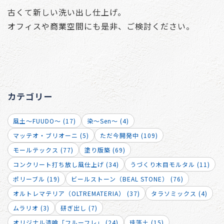
古くて新しい洗い出し仕上げ。
オフィスや商業空間にも是非、ご検討ください。
カテゴリー
風土～FUUDO～ (17)
染～Sen～ (4)
マッテオ・ブリオーニ (5)
ただ今開発中 (109)
モールテックス (77)
塗り版築 (69)
コンクリート打ち放し風仕上げ (34)
うづくり木目モルタル (11)
ポリーブル (19)
ビールストーン（BEAL STONE） (76)
オルトレマテリア（OLTREMATERIA） (37)
タラソミックス (4)
ムラリオ (3)
研ぎ出し (7)
オリジナル漆喰「フルーフレ」 (24)
珪藻土 (15)