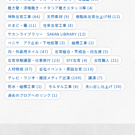
磨き壁・漆喰磨き・イタリア磨きスタッコ等 (4)
特殊左官工事 (66)
天然素材 (9)
樹脂系左官仕上げ材 (12)
かまど・竈 (11)
在来左官工事 (8)
サカンライブラリー SAKAN LIBRARY (12)
ベニヤ アク止め・下地処理 (3)
組積工事 (2)
内・外装用タイル (47)
左官組合・平成会・日左連 (5)
左官体験講習・仕事旅行 (23)
DIY左官 (4)
女性職人 (21)
人材育成 (87)
会社イベント・原田左官 (110)
テレビ・ラジオ・雑誌メディア出演 (109)
講演 (7)
防水・組積工事 (2)
モルタル工事 (6)
洗い出し仕上げ (30)
過去のブログへのリンク (1)