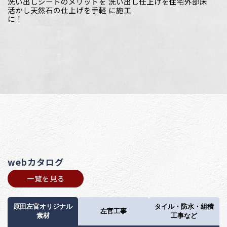
洗い出しシートのメリットを
洗い出し仕上げを住宅外部床
活かし天然石の仕上げを手軽
に施工
に！
webカタログ
一覧を見る
原田左官オリジナル
タイル・防水・組積
左官工事
素材
工事など