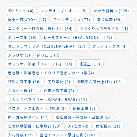
染～Sen～ (4)
マッテオ・ブリオーニ (5)
ただ今開発中 (109)
風土～FUUDO～ (17)
モールテックス (77)
塗り版築 (69)
コンクリート打ち放し風仕上げ (34)
うづくり木目モルタル (11)
ポリーブル (19)
ビールストーン（BEAL STONE） (76)
オルトレマテリア（OLTREMATERIA） (37)
タラソミックス (4)
ムラリオ (3)
研ぎ出し (7)
オリジナル漆喰「フルーフレ」 (24)
珪藻土 (15)
磨き壁・漆喰磨き・イタリア磨きスタッコ等 (4)
特殊左官工事 (66)
天然素材 (9)
樹脂系左官仕上げ材 (12)
かまど・竈 (11)
在来左官工事 (8)
サカンライブラリー SAKAN LIBRARY (12)
ベニヤ アク止め・下地処理 (3)
組積工事 (2)
内・外装用タイル (47)
左官組合・平成会・日左連 (5)
左官体験講習・仕事旅行 (23)
DIY左官 (4)
女性職人 (21)
人材育成 (87)
会社イベント・原田左官 (110)