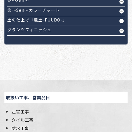
染～Sen～
染～Sen～カラーチャート
土の仕上げ「風土-FUUDO-」
グランツフィニッシュ
取扱い工事、営業品目
左官工事
タイル工事
防水工事