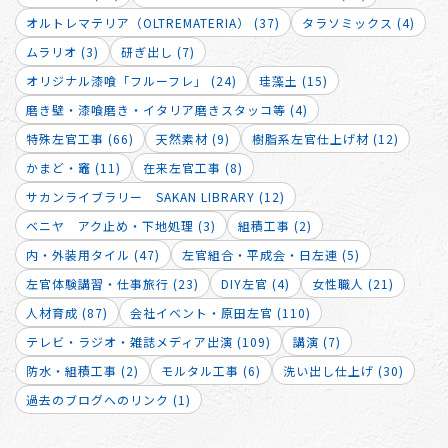
オルトレマテリア（OLTREMATERIA） (37)
タラソミックス (4)
ムラリオ (3)
研ぎ出し (7)
オリジナル漆喰「フルーフレ」 (24)
珪藻土 (15)
磨き壁・漆喰磨き・イタリア磨きスタッコ等 (4)
特殊左官工事 (66)
天然素材 (9)
樹脂系左官仕上げ材 (12)
かまど・竈 (11)
在来左官工事 (8)
サカンライブラリー SAKAN LIBRARY (12)
ベニヤ アク止め・下地処理 (3)
組積工事 (2)
内・外装用タイル (47)
左官組合・平成会・日左連 (5)
左官体験講習・仕事旅行 (23)
DIY左官 (4)
女性職人 (21)
人材育成 (87)
会社イベント・原田左官 (110)
テレビ・ラジオ・雑誌メディア出演 (109)
講演 (7)
防水・組積工事 (2)
モルタル工事 (6)
洗い出し仕上げ (30)
過去のブログへのリンク (1)