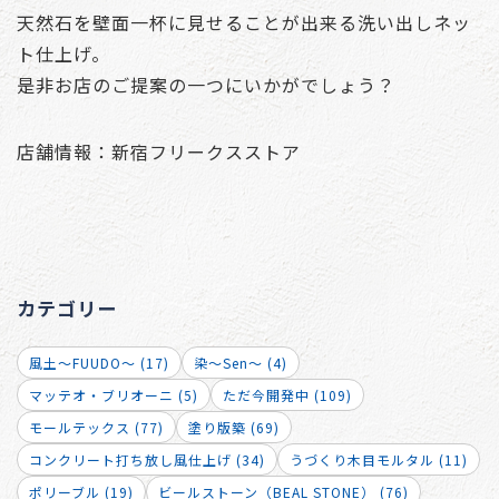
天然石を壁面一杯に見せることが出来る洗い出しネッ
ト仕上げ。
是非お店のご提案の一つにいかがでしょう？
店舗情報：新宿フリークスストア
カテゴリー
風土～FUUDO～ (17)
染～Sen～ (4)
マッテオ・ブリオーニ (5)
ただ今開発中 (109)
モールテックス (77)
塗り版築 (69)
コンクリート打ち放し風仕上げ (34)
うづくり木目モルタル (11)
ポリーブル (19)
ビールストーン（BEAL STONE） (76)