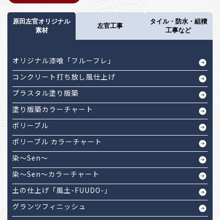
原田左官オリジナル
タイル・防水・組積
左官工事
素材
工事など
オリジナル漆喰「フルーフレ」
コンクリート打ち放し風仕上げ
プラスタル塗り版築
塗り版築カラーチャート
ポリーブル
ポリーブル カラーチャート
染～Sen～
染～Sen～カラーチャート
土の仕上げ「風土-FUUDO-」
グランツフィニッシュ