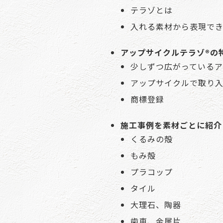
テラゾとは
入れる素材から表現で
アップサイクルテラゾ®の
少しずつ広がっている
アップサイクルで取り
商標登録
施工事例を素材ごとに紹介
くるみの殻
もみ殻
プラコップ
タイル
大理石、陶器
歯車、金属片