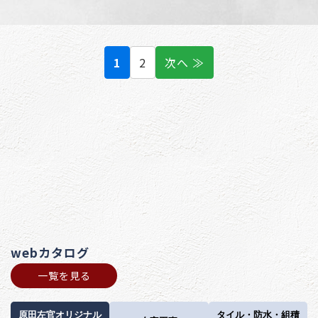
1
2
次へ ≫
webカタログ
一覧を見る
原田左官オリジナル
タイル・防水・組積