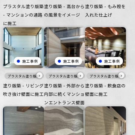
プラスタル塗り版築
塗り版築 - 高台から
塗り版築 - もみ殻を
- マンションの通路
の風景をイメージ
入れた仕上げ
に施工
施工事例
施工事例
施工事例
›
›
›
プラスタル塗り版築
白
プラスタル塗り版築
壁
ざらざら
住空間
暖色
プラスタル塗り版築
壁
ざらざら
暖
ビ
塗り版築 - リビング
塗り版築 - 外部から
塗り版築 - 飲食店の
吹き抜け壁面に施工
内部に続くマンショ
壁面に施工
ンエントランス壁面