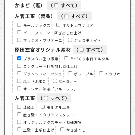
かまど（竈）
（
すべて
）
左官工事（製品）
（
すべて
）
モールテックス
オルトレマテリア
ビールストーン・研ぎ出し仕上げ
マッテオ・ブリオーニ
ジェスモナイト
原田左官オリジナル素材
（
すべて
）
プラスタル塗り版築
うづくり木目モルタル
コンクリート打ち放し風仕上げ
グランツフィニッシュ
ポリーブル
ムラリオ
風土-FUUDO-
染～Sen～
オリジナル漆喰「フルーフレ」
左官工事
（
すべて
）
珪藻土
モルタル工事
磨き壁・イタリアンスタッコ
オリジナルテクスチャ・特殊左官
土壁・土系仕上げ
かき落とし