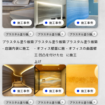
施工事例
施工事例
施工事例
›
›
›
プラスタル塗り版築
風土-FUUDO-
プラスタル塗り版築
黒
暖色
壁
プラスタル塗り版築
オフィス
壁
家具・什器
寒
プラスタル塗り版築
プラスタル塗り版築
プラスタル塗り版築
- 店舗内装に施工
- オフィス壁面に施
- オフィスの曲面壁
工 凹凸を付けた仕
に施工
上げ
施工事例
施工事例
施工事例
›
›
›
プラスタル塗り版築
壁
プラスタル塗り版築
ビル・マンション
暖色
プラスタル塗り版築
壁
ざらざら
暖
ビ