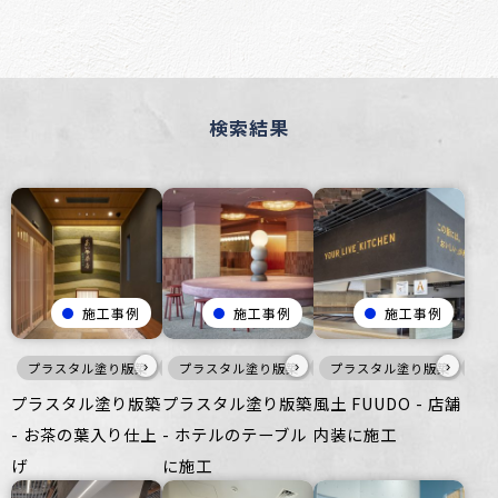
検索結果
施工事例
施工事例
施工事例
›
›
›
プラスタル塗り版築
暖色
プラスタル塗り版築
壁
ざらざら
赤
オフィス
プラスタル塗り版築
家具・什器
アップサイク
インテ
風土
プラスタル塗り版築
プラスタル塗り版築
風土 FUUDO - 店舗
- お茶の葉入り仕上
- ホテルのテーブル
内装に施工
げ
に施工