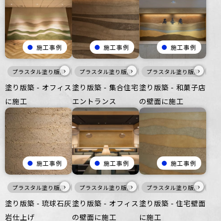
施工事例
施工事例
施工事例
›
›
›
プラスタル塗り版築
暖色
プラスタル塗り版築
壁
ざらざら
暖色
オフィス
プラスタル塗り版築
壁
ざらざら
暖
住
塗り版築 - オフィス
塗り版築 - 集合住宅
塗り版築 - 和菓子店
に施工
エントランス
の壁面に施工
施工事例
施工事例
施工事例
›
›
›
プラスタル塗り版築
暖色
プラスタル塗り版築
白
壁
ざらざら
暖色
プラスタル塗り版築
商業空間
壁
ざらざら
暖
オ
塗り版築 - 琉球石灰
塗り版築 - オフィス
塗り版築 - 住宅壁面
岩仕上げ
の壁面に施工
に施工