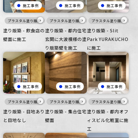
施工事例
施工事例
施工事例
›
›
›
プラスタル塗り版築
灰
プラスタル塗り版築
壁
ざらざら
商業空間
暖色
プラスタル塗り版築
壁
ざらざら
暖
住
塗り版築 - 飲食店の
塗り版築 - 都内住宅
塗り版築 - Slit
壁面に施工
玄関に大波模様の塗
Park YURAKUCHO
り版築壁を施工
に施工
施工事例
施工事例
施工事例
›
›
›
プラスタル塗り版築
暖色
プラスタル塗り版築
壁
ざらざら
暖色
商業空間
プラスタル塗り版築
壁
ざらざら
暖
住
塗り版築 - 目地あり
塗り版築 - 集合住宅
塗り版築 - 都内オフ
と目地なし
壁面
ィスビル化粧室に施
工