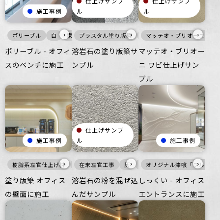
仕上げサンプ
仕上げサンプ
施工事例
ル
ル
›
›
›
ポリーブル
白
家具・什器
プラスタル塗り版築
インテリア
白
つるつる
マッテオ・ブリオーニ
黒
壁
オフィス
家具・什器
ポリーブル - オフィ
溶岩石の塗り版築サ
マッテオ・ブリオー
スのベンチに施工
ンプル
ニ ワビ仕上げサン
プル
仕上げサンプ
施工事例
ル
施工事例
›
›
›
樹脂系左官仕上げ材
壁
在来左官工事
オフィス
灰
壁
オリジナル漆喰「フルーフ
ざらざら
オフィス
塗り版築 オフィス
溶岩石の粉を混ぜ込
しっくい - オフィス
の壁面に施工
んだサンプル
エントランスに施工