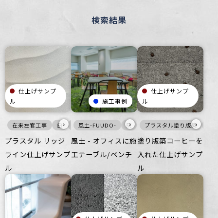
検索結果
仕上げサンプ
仕上げサンプ
ル
施工事例
ル
›
›
›
在来左官工事
白
壁
風土-FUUDO-
ざらざら
宿泊施設
灰
家具・什器
プラスタル塗り版築
ビル・マンション
オフィス
壁
公
プラスタル リッジ
風土 - オフィスに施
塗り版築コーヒーを
ライン仕上げサンプ
工テーブル/ベンチ
入れた仕上げサンプ
ル
ル