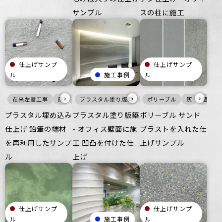
サンプル
スの柱に施工
仕上げサンプ
仕上げサンプ
ル
施工事例
ル
›
›
›
在来左官工事
灰
壁
プラスタル塗り版築
ざらざら
ビル・マンション
壁
ポリーブル
オフィス
その他
灰
壁
オフ
プラスタル埋め込み
プラスタル塗り版築
ポリーブル サンド
仕上げ 鉛筆の端材
- オフィス壁面に施
ブラストを入れた仕
を再利用したサンプ
工 凹凸を付けた仕
上げサンプル
ル
上げ
仕上げサンプ
仕上げサンプ
ル
施工事例
ル