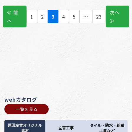
≪ 前
次へ
1
2
3
4
5
…
23
へ
≫
webカタログ
一覧を見る
原田左官オリジナル
タイル・防水・組積
左官工事
素材
工事など