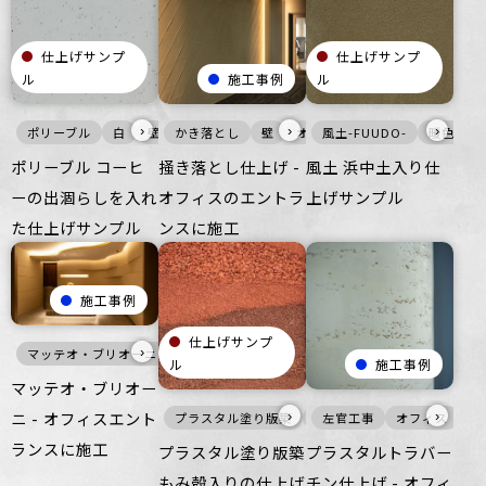
仕上げサンプ
仕上げサンプ
ル
施工事例
ル
›
›
›
ポリーブル
白
壁
かき落とし
床
マット
壁
オフィス
オフィス
風土-FUUDO-
住空間
商業空間
暖色
ポリーブル コーヒ
掻き落とし仕上げ -
風土 浜中土入り仕
ーの出涸らしを入れ
オフィスのエントラ
上げサンプル
た仕上げサンプル
ンスに施工
施工事例
仕上げサンプ
›
マッテオ・ブリオーニ
暖色
壁
オフィス
ル
施工事例
マッテオ・ブリオー
ニ - オフィスエント
›
›
プラスタル塗り版築
赤
左官工事
壁
ざらざら
オフィス
オフ
ランスに施工
プラスタル塗り版築
プラスタルトラバー
もみ殻入りの仕上げ
チン仕上げ - オフィ