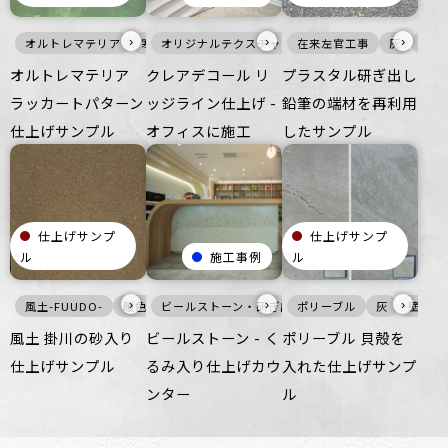
›
›
›
オルトレマテリア
寒色
オリジナルテクスチャ・特殊左官
壁
床
家具・什器
在来左官工事
マット
壁
宿泊施設
灰
オフィス
壁
オルトレマテリア
クレアデコール リ
プラスタル研ぎ出し
ラッカートパターン
ッジライン仕上げ -
鉛筆の端材を再利用
仕上げサンプル
オフィスに施工
したサンプル
仕上げサンプ
仕上げサンプ
ル
施工事例
ル
›
›
›
風土-FUUDO-
暖色
ビールストーン・研ぎ出し仕上げ
壁
床
ざらざら
ポリーブル
住空間
商業空間
家具・什器
灰
壁
宿泊
風土 掛川の砂入り
ビールストーン - く
ポリーブル 貝殻を
仕上げサンプル
るみ入り仕上げカウ
入れた仕上げサンプ
ンター
ル