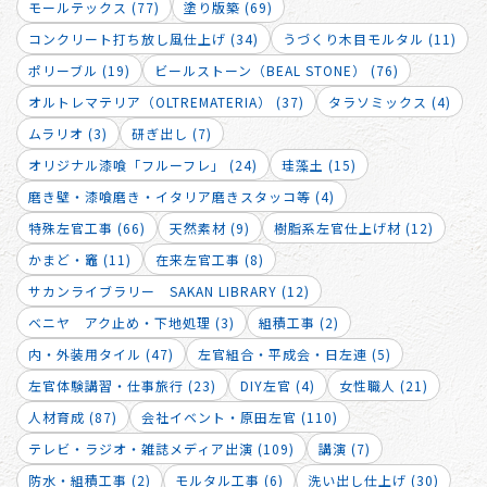
モールテックス (77)
塗り版築 (69)
コンクリート打ち放し風仕上げ (34)
うづくり木目モルタル (11)
ポリーブル (19)
ビールストーン（BEAL STONE） (76)
オルトレマテリア（OLTREMATERIA） (37)
タラソミックス (4)
ムラリオ (3)
研ぎ出し (7)
オリジナル漆喰「フルーフレ」 (24)
珪藻土 (15)
磨き壁・漆喰磨き・イタリア磨きスタッコ等 (4)
特殊左官工事 (66)
天然素材 (9)
樹脂系左官仕上げ材 (12)
かまど・竈 (11)
在来左官工事 (8)
サカンライブラリー SAKAN LIBRARY (12)
ベニヤ アク止め・下地処理 (3)
組積工事 (2)
内・外装用タイル (47)
左官組合・平成会・日左連 (5)
左官体験講習・仕事旅行 (23)
DIY左官 (4)
女性職人 (21)
人材育成 (87)
会社イベント・原田左官 (110)
テレビ・ラジオ・雑誌メディア出演 (109)
講演 (7)
防水・組積工事 (2)
モルタル工事 (6)
洗い出し仕上げ (30)