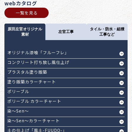
webカタログ
一覧を見る
原田左官オリジナル
タイル・防水・組積
左官工事
素材
工事など
オリジナル漆喰「フルーフレ」
コンクリート打ち放し風仕上げ
プラスタル塗り版築
塗り版築カラーチャート
ポリーブル
ポリーブル カラーチャート
染～Sen～
染～Sen～カラーチャート
土の仕上げ「風土-FUUDO-」